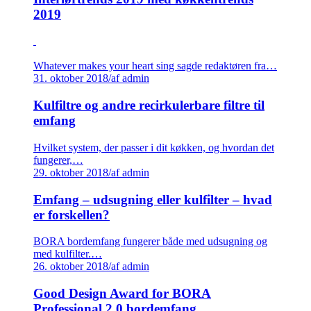
2019
Whatever makes your heart sing sagde redaktøren fra…
31. oktober 2018
/
af admin
Kulfiltre og andre recirkulerbare filtre til
emfang
Hvilket system, der passer i dit køkken, og hvordan det
fungerer,…
29. oktober 2018
/
af admin
Emfang – udsugning eller kulfilter – hvad
er forskellen?
BORA bordemfang fungerer både med udsugning og
med kulfilter.…
26. oktober 2018
/
af admin
Good Design Award for BORA
Professional 2.0 bordemfang