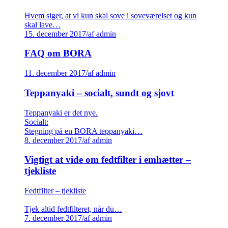
Hvem siger, at vi kun skal sove i soveværelset og kun
skal lave…
15. december 2017
/
af admin
FAQ om BORA
11. december 2017
/
af admin
Teppanyaki – socialt, sundt og sjovt
Teppanyaki er det nye.
Socialt:
Stegning på en BORA teppanyaki…
8. december 2017
/
af admin
Vigtigt at vide om fedtfilter i emhætter –
tjekliste
Fedtfilter – tjekliste
Tjek altid fedtfilteret, når du…
7. december 2017
/
af admin