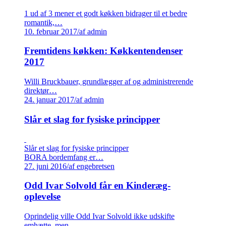
1 ud af 3 mener et godt køkken bidrager til et bedre
romantik,…
10. februar 2017
/
af admin
Fremtidens køkken: Køkkentendenser
2017
Willi Bruckbauer, grundlægger af og administrerende
direktør…
24. januar 2017
/
af admin
Slår et slag for fysiske principper
Slår et slag for fysiske principper
BORA bordemfang er…
27. juni 2016
/
af engebretsen
Odd Ivar Solvold får en Kinderæg-
oplevelse
Oprindelig ville Odd Ivar Solvold ikke udskifte
emhætte, men…