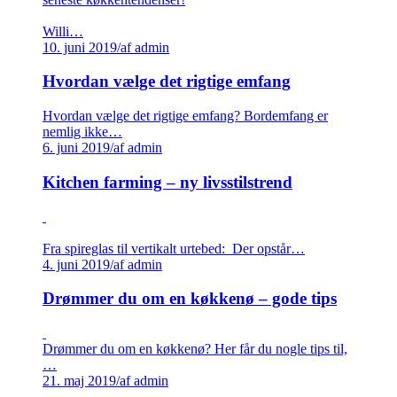
Willi…
10. juni 2019
/
af admin
Hvordan vælge det rigtige emfang
Hvordan vælge det rigtige emfang? Bordemfang er
nemlig ikke…
6. juni 2019
/
af admin
Kitchen farming – ny livsstilstrend
Fra spireglas til vertikalt urtebed: Der opstår…
4. juni 2019
/
af admin
Drømmer du om en køkkenø – gode tips
Drømmer du om en køkkenø? Her får du nogle tips til,
…
21. maj 2019
/
af admin