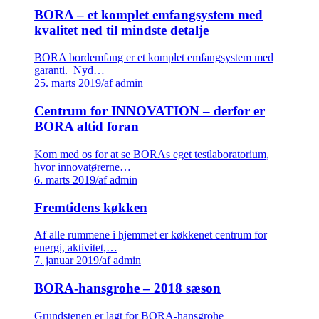
BORA – et komplet emfangsystem med
kvalitet ned til mindste detalje
BORA bordemfang er et komplet emfangsystem med
garanti. Nyd…
25. marts 2019
/
af admin
Centrum for INNOVATION – derfor er
BORA altid foran
Kom med os for at se BORAs eget testlaboratorium,
hvor innovatørerne…
6. marts 2019
/
af admin
Fremtidens køkken
Af alle rummene i hjemmet er køkkenet centrum for
energi, aktivitet,…
7. januar 2019
/
af admin
BORA-hansgrohe – 2018 sæson
Grundstenen er lagt for BORA-hansgrohe