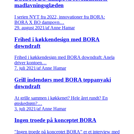
madlavningsglæden
I serien NYT fra 2022, innovationer fra BORA:
BORA X BO dampovn…
29. august 2021
/
af Anne Hamar
Frihed i køkkendesign med BORA
downdraft
Frihed i køkkendesign med BORA downdraft: Anela
driver kontoen…
7. juli 2021
/
af Anne Hamar
Grill indendørs med BORA teppanyaki
downdraft
At grille sammen i køkkenet? Hele året rundt? En
ønskedrøm?…
3. juli 2021
/
af Anne Hamar
Ingen troede på konceptet BORA
"Ingen troede på konceptet BORA” er et interview med