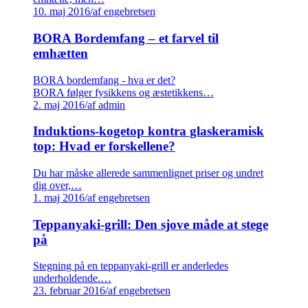
10. maj 2016
/
af engebretsen
BORA Bordemfang – et farvel til
emhætten
BORA bordemfang - hva er det?
BORA følger fysikkens og æstetikkens…
2. maj 2016
/
af admin
Induktions-kogetop kontra glaskeramisk
top: Hvad er forskellene?
Du har måske allerede sammenlignet priser og undret
dig over,…
1. maj 2016
/
af engebretsen
Teppanyaki-grill: Den sjove måde at stege
på
Stegning på en teppanyaki-grill er anderledes
underholdende.…
23. februar 2016
/
af engebretsen