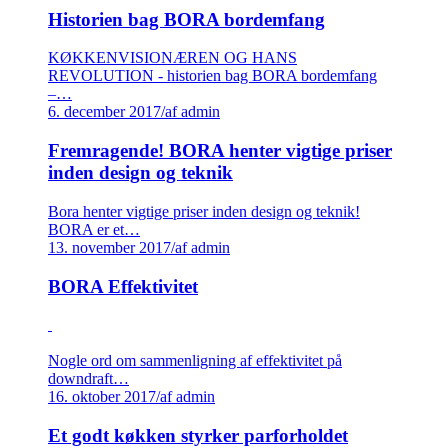
Historien bag BORA bordemfang
KØKKENVISIONÆREN OG HANS
REVOLUTION - historien bag BORA bordemfang
–…
6. december 2017
/
af admin
Fremragende! BORA henter vigtige priser
inden design og teknik
Bora henter vigtige priser inden design og teknik!
BORA er et…
13. november 2017
/
af admin
BORA Effektivitet
Nogle ord om sammenligning af effektivitet på
downdraft…
16. oktober 2017
/
af admin
Et godt køkken styrker parforholdet