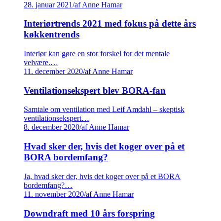
28. januar 2021
/
af Anne Hamar
Interiørtrends 2021 med fokus på dette års
køkkentrends
Interiør kan gøre en stor forskel for det mentale
velvære.…
11. december 2020
/
af Anne Hamar
Ventilationsekspert blev BORA-fan
Samtale om ventilation med Leif Amdahl – skeptisk
ventilationsekspert…
8. december 2020
/
af Anne Hamar
Hvad sker der, hvis det koger over på et
BORA bordemfang?
Ja, hvad sker der, hvis det koger over på et BORA
bordemfang?…
11. november 2020
/
af Anne Hamar
Downdraft med 10 års forspring