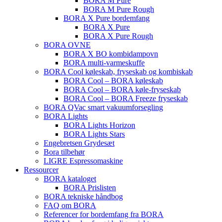
BORA M Pure
BORA M Pure Rough
BORA X Pure bordemfang
BORA X Pure
BORA X Pure Rough
BORA OVNE
BORA X BO kombidampovn
BORA multi-varmeskuffe
BORA Cool køleskab, fryseskab og kombiskab
BORA Cool – BORA køleskab
BORA Cool – BORA køle-fryseskab
BORA Cool – BORA Freeze fryseskab
BORA QVac smart vakuumforsegling
BORA Lights
BORA Lights Horizon
BORA Lights Stars
Engebretsen Grydesæt
Bora tilbehør
LIGRE Espressomaskine
Ressourcer
BORA kataloget
BORA Prislisten
BORA tekniske håndbog
FAQ om BORA
Referencer for bordemfang fra BORA