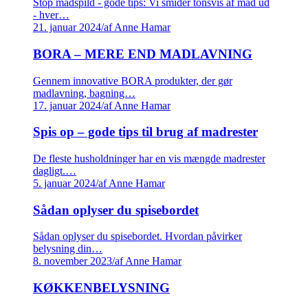
Stop madspild - gode tips: Vi smider tonsvis af mad ud
- hver…
21. januar 2024
/
af Anne Hamar
BORA – MERE END MADLAVNING
Gennem innovative BORA produkter, der gør
madlavning, bagning…
17. januar 2024
/
af Anne Hamar
Spis op – gode tips til brug af madrester
De fleste husholdninger har en vis mængde madrester
dagligt.…
5. januar 2024
/
af Anne Hamar
Sådan oplyser du spisebordet
Sådan oplyser du spisebordet. Hvordan påvirker
belysning din…
8. november 2023
/
af Anne Hamar
KØKKENBELYSNING