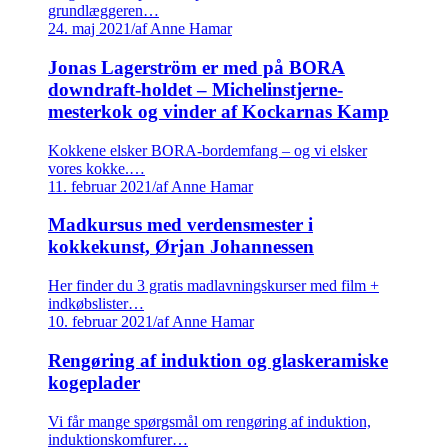
grundlæggeren…
24. maj 2021
/
af Anne Hamar
Jonas Lagerström er med på BORA
downdraft-holdet – Michelinstjerne-
mesterkok og vinder af Kockarnas Kamp
Kokkene elsker BORA-bordemfang – og vi elsker
vores kokke.…
11. februar 2021
/
af Anne Hamar
Madkursus med verdensmester i
kokkekunst, Ørjan Johannessen
Her finder du 3 gratis madlavningskurser med film +
indkøbslister…
10. februar 2021
/
af Anne Hamar
Rengøring af induktion og glaskeramiske
kogeplader
Vi får mange spørgsmål om rengøring af induktion,
induktionskomfurer…