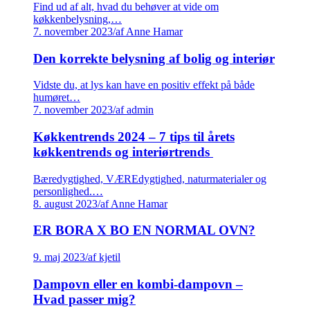
Find ud af alt, hvad du behøver at vide om
køkkenbelysning,…
7. november 2023
/
af Anne Hamar
Den korrekte belysning af bolig og interiør
Vidste du, at lys kan have en positiv effekt på både
humøret…
7. november 2023
/
af admin
Køkkentrends 2024 – 7 tips til årets
køkkentrends og interiørtrends
Bæredygtighed, VÆREdygtighed, naturmaterialer og
personlighed.…
8. august 2023
/
af Anne Hamar
ER BORA X BO EN NORMAL OVN?
9. maj 2023
/
af kjetil
Dampovn eller en kombi-dampovn –
Hvad passer mig?