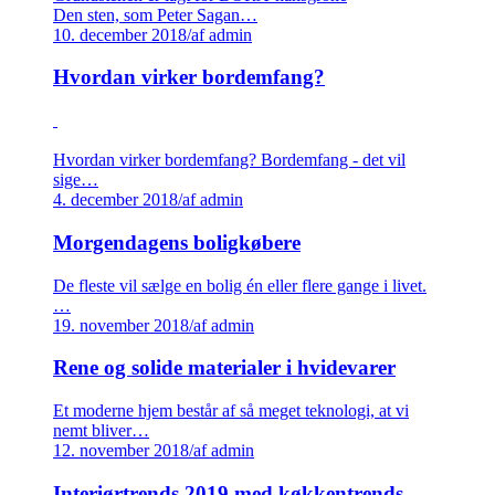
Den sten, som Peter Sagan…
10. december 2018
/
af admin
Hvordan virker bordemfang?
Hvordan virker bordemfang? Bordemfang - det vil
sige…
4. december 2018
/
af admin
Morgendagens boligkøbere
De fleste vil sælge en bolig én eller flere gange i livet.
…
19. november 2018
/
af admin
Rene og solide materialer i hvidevarer
Et moderne hjem består af så meget teknologi, at vi
nemt bliver…
12. november 2018
/
af admin
Interiørtrends 2019 med køkkentrends