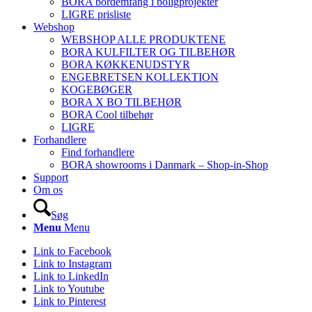
BORA bordemfang i boligprojekter
LIGRE prisliste
Webshop
WEBSHOP ALLE PRODUKTENE
BORA KULFILTER OG TILBEHØR
BORA KØKKENUDSTYR
ENGEBRETSEN KOLLEKTION
KOGEBØGER
BORA X BO TILBEHØR
BORA Cool tilbehør
LIGRE
Forhandlere
Find forhandlere
BORA showrooms i Danmark – Shop-in-Shop
Support
Om os
Søg
Menu
Menu
Link to Facebook
Link to Instagram
Link to LinkedIn
Link to Youtube
Link to Pinterest