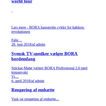
world tour
Læs mere - BORA hansgrohe cykler for køkken-
revolutionen
Følg…
28. juni 2018
/
af admin
Svensk TV-snedker vælger BORA
bordemfang
Snickar-Matte vælger BORA Professional 2.0 med
teppanyaki
Vi…
6. april 2018
/
af admin
Rengøring af emhætte
Vask og rengøring af emhætte...