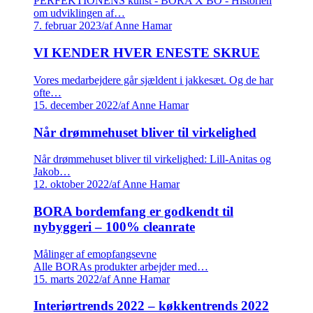
PERFEKTIONENS kunst - BORA X BO - Historien
om udviklingen af…
7. februar 2023
/
af Anne Hamar
VI KENDER HVER ENESTE SKRUE
Vores medarbejdere går sjældent i jakkesæt. Og de har
ofte…
15. december 2022
/
af Anne Hamar
Når drømmehuset bliver til virkelighed
Når drømmehuset bliver til virkelighed: Lill-Anitas og
Jakob…
12. oktober 2022
/
af Anne Hamar
BORA bordemfang er godkendt til
nybyggeri – 100% cleanrate
Målinger af emopfangsevne
Alle BORAs produkter arbejder med…
15. marts 2022
/
af Anne Hamar
Interiørtrends 2022 – køkkentrends 2022