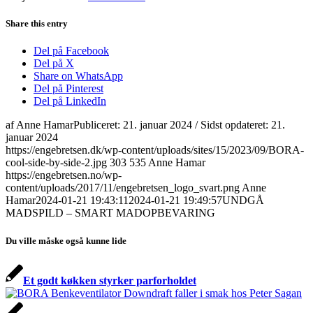
Share this entry
Del på Facebook
Del på X
Share on WhatsApp
Del på Pinterest
Del på LinkedIn
af
Anne Hamar
Publiceret:
21. januar 2024
/ Sidst opdateret:
21.
januar 2024
https://engebretsen.dk/wp-content/uploads/sites/15/2023/09/BORA-
cool-side-by-side-2.jpg
303
535
Anne Hamar
https://engebretsen.no/wp-
content/uploads/2017/11/engebretsen_logo_svart.png
Anne
Hamar
2024-01-21 19:43:11
2024-01-21 19:49:57
UNDGÅ
MADSPILD – SMART MADOPBEVARING
Du ville måske også kunne lide
Et godt køkken styrker parforholdet