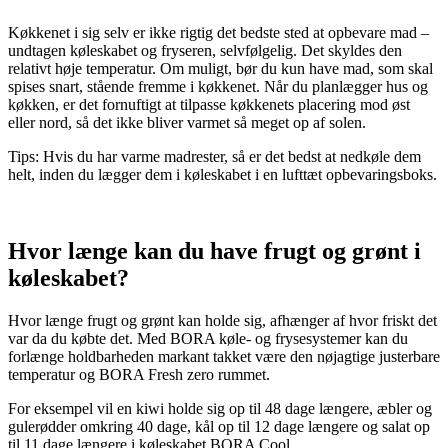
Køkkenet i sig selv er ikke rigtig det bedste sted at opbevare mad –
undtagen køleskabet og fryseren, selvfølgelig. Det skyldes den
relativt høje temperatur. Om muligt, bør du kun have mad, som skal
spises snart, stående fremme i køkkenet. Når du planlægger hus og
køkken, er det fornuftigt at tilpasse køkkenets placering mod øst
eller nord, så det ikke bliver varmet så meget op af solen.
Tips:
Hvis du har varme madrester, så er det bedst at nedkøle dem
helt, inden du lægger dem i køleskabet i en lufttæt opbevaringsboks.
Hvor længe kan du have frugt og grønt i
køleskabet?
Hvor længe frugt og grønt kan holde sig, afhænger af hvor friskt det
var da du købte det. Med BORA køle- og frysesystemer kan du
forlænge holdbarheden markant takket være den nøjagtige justerbare
temperatur og BORA Fresh zero rummet.
For eksempel vil en kiwi holde sig op til 48 dage længere, æbler og
gulerødder omkring 40 dage, kål op til 12 dage længere og salat op
til 11 dage længere i køleskabet BORA Cool.