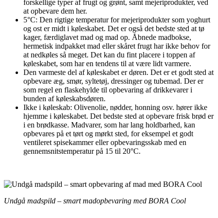
forskellige typer af frugt og grønt, samt mejeriprodukter, ved
at opbevare dem her.
5°C: Den rigtige temperatur for mejeriprodukter som yoghurt
og ost er midt i køleskabet. Det er også det bedste sted at tø
kager, færdiglavet mad og mad op. Åbnede madbokse,
hermetisk indpakket mad eller skåret frugt har ikke behov for
at nedkøles så meget. Det kan du fint placere i toppen af
køleskabet, som har en tendens til at være lidt varmere.
Den varmeste del af køleskabet er døren. Det er et godt sted at
opbevare æg, smør, syltetøj, dressinger og tubemad. Der er
som regel en flaskehylde til opbevaring af drikkevarer i
bunden af køleskabsdøren.
Ikke i køleskab: Olivenolie, nødder, honning osv. hører ikke
hjemme i køleskabet. Det bedste sted at opbevare frisk brød er
i en brødkasse. Madvarer, som har lang holdbarhed, kan
opbevares på et tørt og mørkt sted, for eksempel et godt
ventileret spisekammer eller opbevaringsskab med en
gennemsnitstemperatur på 15 til 20°C.
Undgå madspild – smart madopbevaring med BORA Cool