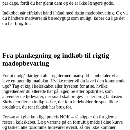
par dage, fordi du har glemt dem og de er ikke længere gode.
Indkøbet går effektivt hånd i hånd med rigtig madopbevaring. Og vil
du håndtere madvarer så bæredygtigt som muligt, køber du lige det
du har brug for.
Fra planlægning og indkøb til rigtig
madopbevaring
For at undgå dårlige køb – og dermed madspild – anbefaler vi at
lave en ugentlig madplan. Hvilke retter vil du lave i den kommende
uge? Tag et kig i køleskabet eller fryseren for at se, hvilke
ingredienser du allerede har på lager. Se efter opskrifter, som
anvender de fødevarer, der snart skal bruges – eller brug fantasien!
Skriv derefter en indkøbsliste, der kun indeholder de specifikke
produkter, du rent faktisk har brug for.
Forsøg at købe kun lige præcis NOK – så slipper du for glemte
rester i køleskabet. Læg varerne på en fornuftig måde i dine kurve
og tasker, alle følsomme fødevarer øverst, så der ikke kommer