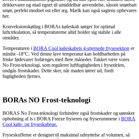
drikkevarer og mad egnet til umiddelbar anvendelse, såsom smørbart
smør, perfekt modnet ost eller æg. Mælk kan også sagtens opbevares
her.
Konveksionskøling i BORAs køleskab sørger for optimal
luftcirkulation, så temperaturerne altid holder sig stabile i alle
områder.
Temperaturen i
BORA Cool køleskabets 4-stjernede frysesektion
er
mindst -18°C. Ved denne lave temperatur kan holdbarheden på
friske fødevarer forlænges med flere måneder. Takket være vores
No Frost-teknologi, som regulerer luftfugtigheden i frysedelen,
undgås frostskader. Dette sker, når maden tørrer ud, fordi
fugtigheden fjernes.
BORAs NO Frost-teknologi
BORAS No Frost-teknologi forhindrer også frostskader og uønsket
ophobning af is i BORA Freeze fryseren og fryserummene i
BORA
Cool køle- og fryseskabene.
Fryseskufferne er designet til maksimal udnyttelse af volumen, så