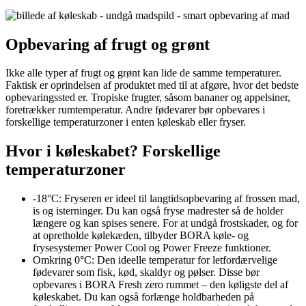
Opbevaring af frugt og grønt
Ikke alle typer af frugt og grønt kan lide de samme temperaturer.
Faktisk er oprindelsen af produktet med til at afgøre, hvor det bedste
opbevaringssted er. Tropiske frugter, såsom bananer og appelsiner,
foretrækker rumtemperatur. Andre fødevarer bør opbevares i
forskellige temperaturzoner i enten køleskab eller fryser.
Hvor i køleskabet? Forskellige
temperaturzoner
-18°C: Fryseren er ideel til langtidsopbevaring af frossen mad,
is og isterninger. Du kan også fryse madrester så de holder
længere og kan spises senere. For at undgå frostskader, og for
at opretholde kølekæden, tilbyder BORA køle- og
frysesystemer Power Cool og Power Freeze funktioner.
Omkring 0°C: Den ideelle temperatur for letfordærvelige
fødevarer som fisk, kød, skaldyr og pølser. Disse bør
opbevares i BORA Fresh zero rummet – den køligste del af
køleskabet. Du kan også forlænge holdbarheden på