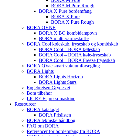
BORA M Pure
BORA M Pure Rough
BORA X Pure bordemfang
BORA X Pure
BORA X Pure Rough
BORA OVNE
BORA X BO kombidampovn
BORA multi-varmeskuffe
BORA Cool køleskab, fryseskab og kombiskab
BORA Cool – BORA køleskab
BORA Cool – BORA køle-fryseskab
BORA Cool – BORA Freeze fryseskab
BORA QVac smart vakuumforsegling
BORA Lights
BORA Lights Horizon
BORA Lights Stars
Engebretsen Grydesæt
Bora tilbehør
LIGRE Espressomaskine
Ressourcer
BORA kataloget
BORA Prislisten
BORA tekniske håndbog
FAQ om BORA
Referencer for bordemfang fra BORA