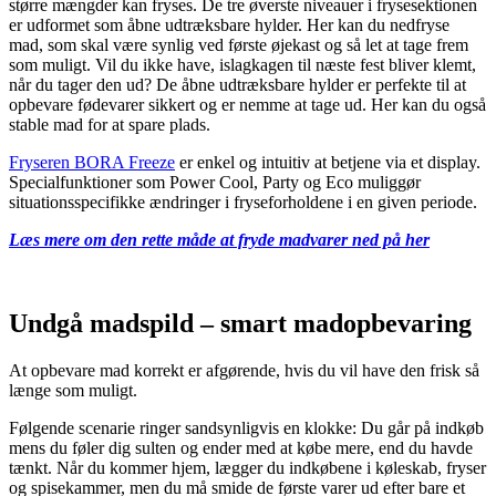
større mængder kan fryses. De tre øverste niveauer i frysesektionen
er udformet som åbne udtræksbare hylder. Her kan du nedfryse
mad, som skal være synlig ved første øjekast og så let at tage frem
som muligt. Vil du ikke have, islagkagen til næste fest bliver klemt,
når du tager den ud? De åbne udtræksbare hylder er perfekte til at
opbevare fødevarer sikkert og er nemme at tage ud. Her kan du også
stable mad for at spare plads.
Fryseren BORA Freeze
er enkel og intuitiv at betjene via et display.
Specialfunktioner som Power Cool, Party og Eco muliggør
situationsspecifikke ændringer i fryseforholdene i en given periode.
Læs mere om den rette måde at fryde madvarer ned på her
Undgå madspild – smart madopbevaring
At opbevare mad korrekt er afgørende, hvis du vil have den frisk så
længe som muligt.
Følgende scenarie ringer sandsynligvis en klokke: Du går på indkøb
mens du føler dig sulten og ender med at købe mere, end du havde
tænkt. Når du kommer hjem, lægger du indkøbene i køleskab, fryser
og spisekammer, men du må smide de første varer ud efter bare et