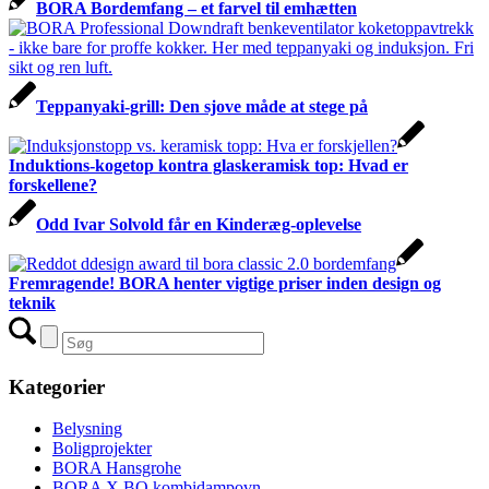
BORA Bordemfang – et farvel til emhætten
Teppanyaki-grill: Den sjove måde at stege på
Induktions-kogetop kontra glaskeramisk top: Hvad er
forskellene?
Odd Ivar Solvold får en Kinderæg-oplevelse
Fremragende! BORA henter vigtige priser inden design og
teknik
Kategorier
Belysning
Boligprojekter
BORA Hansgrohe
BORA X BO kombidampovn