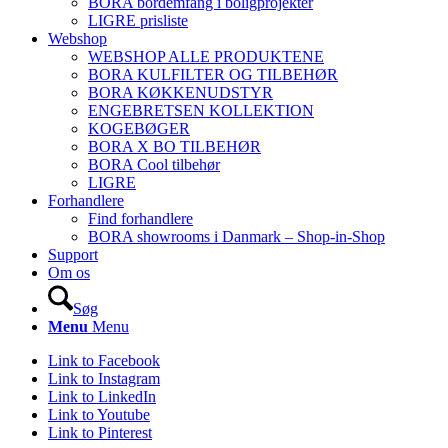
BORA bordemfang i boligprojekter
LIGRE prisliste
Webshop
WEBSHOP ALLE PRODUKTENE
BORA KULFILTER OG TILBEHØR
BORA KØKKENUDSTYR
ENGEBRETSEN KOLLEKTION
KOGEBØGER
BORA X BO TILBEHØR
BORA Cool tilbehør
LIGRE
Forhandlere
Find forhandlere
BORA showrooms i Danmark – Shop-in-Shop
Support
Om os
Søg
Menu
Menu
Link to Facebook
Link to Instagram
Link to LinkedIn
Link to Youtube
Link to Pinterest