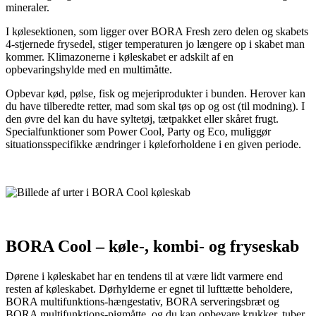
mineraler.
I kølesektionen, som ligger over BORA Fresh zero delen og skabets
4-stjernede frysedel, stiger temperaturen jo længere op i skabet man
kommer. Klimazonerne i køleskabet er adskilt af en
opbevaringshylde med en multimåtte.
Opbevar kød, pølse, fisk og mejeriprodukter i bunden. Herover kan
du have tilberedte retter, mad som skal tøs op og ost (til modning). I
den øvre del kan du have syltetøj, tætpakket eller skåret frugt.
Specialfunktioner som Power Cool, Party og Eco, muliggør
situationsspecifikke ændringer i køleforholdene i en given periode.
BORA Cool – køle-, kombi- og fryseskab
Dørene i køleskabet har en tendens til at være lidt varmere end
resten af køleskabet. Dørhylderne er egnet til lufttætte beholdere,
BORA multifunktions-hængestativ, BORA serveringsbræt og
BORA multifunktions-pigmåtte, og du kan opbevare krukker, tuber,