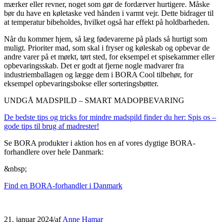
mærker eller revner, noget som gør de fordærver hurtigere. Måske
bør du have en køletaske ved hånden i varmt vejr. Dette bidrager til
at temperatur bibeholdes, hvilket også har effekt på holdbarheden.
Når du kommer hjem, så læg fødevarerne på plads så hurtigt som
muligt. Prioriter mad, som skal i fryser og køleskab og opbevar de
andre varer på et mørkt, tørt sted, for eksempel et spisekammer eller
opbevaringsskab. Det er godt at fjerne nogle madvarer fra
industriemballagen og lægge dem i BORA Cool tilbehør, for
eksempel opbevaringsbokse eller sorteringsbøtter.
UNDGÅ MADSPILD – SMART MADOPBEVARING
De bedste tips og tricks for mindre madspild finder du her: Spis os –
gode tips til brug af madrester!
Se BORA produkter i aktion hos en af ​​vores dygtige BORA-
forhandlere over hele Danmark:
&nbsp;
Find en BORA-forhandler i Danmark
21. januar 2024
/
af
Anne Hamar