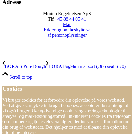
Adresse
Morten Engebretsen ApS
Tlf
+45 88 44 05 41
Mail
Erkæring om beskyttelse
af personoplysninger
BORA S Pure Rough
BORA Fugelim mat sort (Otto seal S 70)
Scroll to top
Cookies
Vi bruger cookies for at forbedre din oplevelse på vores websted.
Ved at give samtykke til brug af cookies, accepterer du samtidigt at
vi også bruger ikke nødvendige cookies og sporingsteknologier til
analyse- og markedsføringsformål, inkluderet i cookies fra trejdepart
som partnere og tjenesteleverandører, der indsamler information om
din brug af webstedet. Det hjælper os med at tilpasse din oplevelse
efter dine interesser.