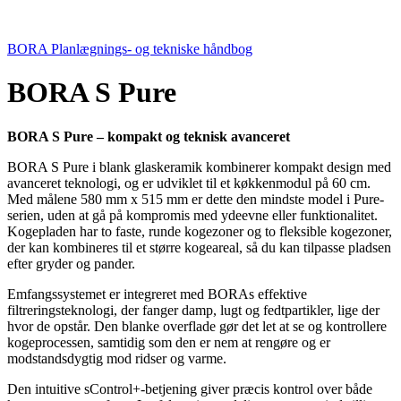
BORA Planlægnings- og tekniske håndbog
BORA S Pure
BORA S Pure – kompakt og teknisk avanceret
BORA S Pure i blank glaskeramik kombinerer kompakt design med
avanceret teknologi, og er udviklet til et køkkenmodul på 60 cm.
Med målene 580 mm x 515 mm er dette den mindste model i Pure-
serien, uden at gå på kompromis med ydeevne eller funktionalitet.
Kogepladen har to faste, runde kogezoner og to fleksible kogezoner,
der kan kombineres til et større kogeareal, så du kan tilpasse pladsen
efter gryder og pander.
Emfangssystemet er integreret med BORAs effektive
filtreringsteknologi, der fanger damp, lugt og fedtpartikler, lige der
hvor de opstår. Den blanke overflade gør det let at se og kontrollere
kogeprocessen, samtidig som den er nem at rengøre og er
modstandsdygtig mod ridser og varme.
Den intuitive sControl+-betjening giver præcis kontrol over både