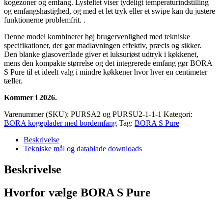
kogezoner og emfang. Lysfeltet viser tydeligt temperaturindstilling
og emfangshastighed, og med et let tryk eller et swipe kan du justere
funktionerne problemfrit. .
Denne model kombinerer høj brugervenlighed med tekniske
specifikationer, der gør madlavningen effektiv, præcis og sikker.
Den blanke glasoverflade giver et luksuriøst udtryk i køkkenet,
mens den kompakte størrelse og det integrerede emfang gør BORA
S Pure til et ideelt valg i mindre køkkener hvor hver en centimeter
tæller.
Kommer i 2026.
Varenummer (SKU):
PURSA2 og PURSU2-1-1-1
Kategori:
BORA kogeplader med bordemfang
Tag:
BORA S Pure
Beskrivelse
Tekniske mål og datablade downloads
Beskrivelse
Hvorfor vælge
BORA S Pure