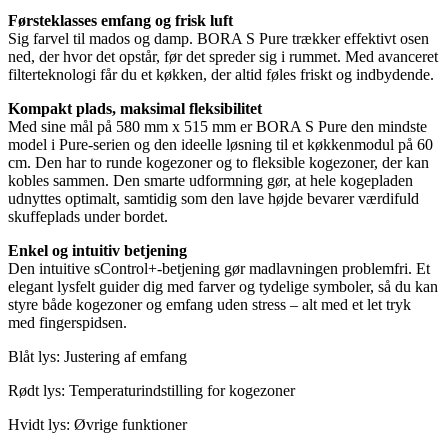
Førsteklasses emfang og frisk luft
Sig farvel til mados og damp. BORA S Pure trækker effektivt osen
ned, der hvor det opstår, før det spreder sig i rummet. Med avanceret
filterteknologi får du et køkken, der altid føles friskt og indbydende.
Kompakt plads, maksimal fleksibilitet
Med sine mål på 580 mm x 515 mm er BORA S Pure den mindste
model i Pure-serien og den ideelle løsning til et køkkenmodul på 60
cm. Den har to runde kogezoner og to fleksible kogezoner, der kan
kobles sammen. Den smarte udformning gør, at hele kogepladen
udnyttes optimalt, samtidig som den lave højde bevarer værdifuld
skuffeplads under bordet.
Enkel og intuitiv betjening
Den intuitive sControl+-betjening gør madlavningen problemfri. Et
elegant lysfelt guider dig med farver og tydelige symboler, så du kan
styre både kogezoner og emfang uden stress – alt med et let tryk
med fingerspidsen.
Blåt lys: Justering af emfang
Rødt lys: Temperaturindstilling for kogezoner
Hvidt lys: Øvrige funktioner