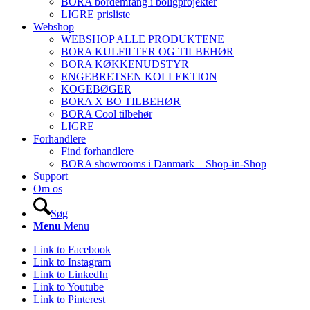
BORA bordemfang i boligprojekter
LIGRE prisliste
Webshop
WEBSHOP ALLE PRODUKTENE
BORA KULFILTER OG TILBEHØR
BORA KØKKENUDSTYR
ENGEBRETSEN KOLLEKTION
KOGEBØGER
BORA X BO TILBEHØR
BORA Cool tilbehør
LIGRE
Forhandlere
Find forhandlere
BORA showrooms i Danmark – Shop-in-Shop
Support
Om os
Søg
Menu
Menu
Link to Facebook
Link to Instagram
Link to LinkedIn
Link to Youtube
Link to Pinterest