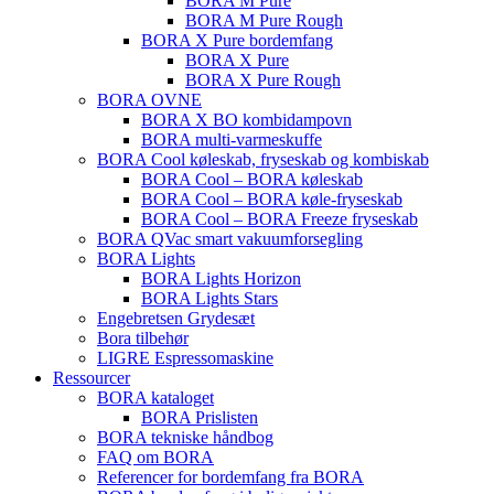
BORA M Pure
BORA M Pure Rough
BORA X Pure bordemfang
BORA X Pure
BORA X Pure Rough
BORA OVNE
BORA X BO kombidampovn
BORA multi-varmeskuffe
BORA Cool køleskab, fryseskab og kombiskab
BORA Cool – BORA køleskab
BORA Cool – BORA køle-fryseskab
BORA Cool – BORA Freeze fryseskab
BORA QVac smart vakuumforsegling
BORA Lights
BORA Lights Horizon
BORA Lights Stars
Engebretsen Grydesæt
Bora tilbehør
LIGRE Espressomaskine
Ressourcer
BORA kataloget
BORA Prislisten
BORA tekniske håndbog
FAQ om BORA
Referencer for bordemfang fra BORA