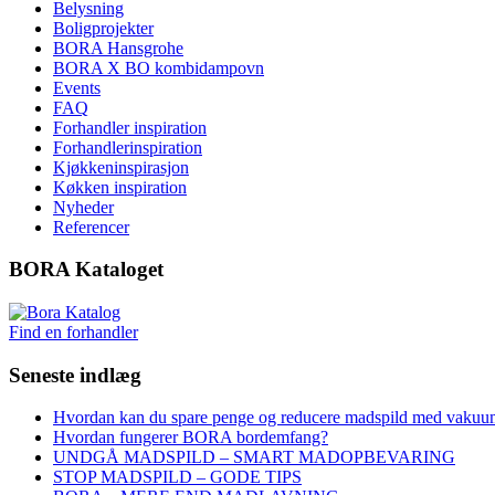
Belysning
Boligprojekter
BORA Hansgrohe
BORA X BO kombidampovn
Events
FAQ
Forhandler inspiration
Forhandlerinspiration
Kjøkkeninspirasjon
Køkken inspiration
Nyheder
Referencer
BORA Kataloget
Find en forhandler
Seneste indlæg
Hvordan kan du spare penge og reducere madspild med vakuu
Hvordan fungerer BORA bordemfang?
UNDGÅ MADSPILD – SMART MADOPBEVARING
STOP MADSPILD – GODE TIPS