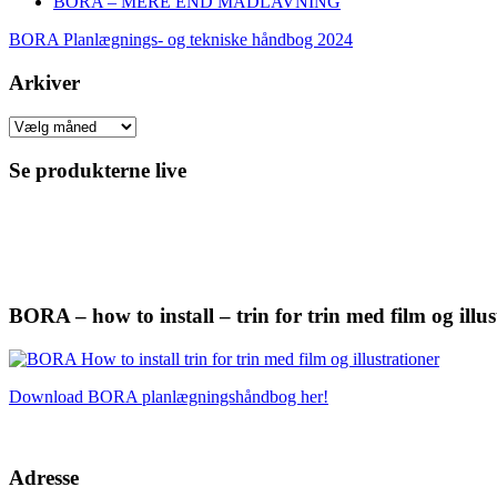
BORA – MERE END MADLAVNING
BORA Planlægnings- og tekniske håndbog 2024
Arkiver
Arkiver
Se produkterne live
BORA – how to install – trin for trin med film og illus
Download BORA planlægningshåndbog her!
Adresse