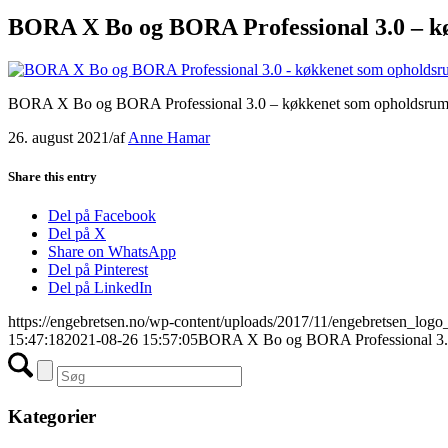
BORA X Bo og BORA Professional 3.0 – k
BORA X Bo og BORA Professional 3.0 – køkkenet som opholdsru
26. august 2021
/
af
Anne Hamar
Share this entry
Del på Facebook
Del på X
Share on WhatsApp
Del på Pinterest
Del på LinkedIn
https://engebretsen.no/wp-content/uploads/2017/11/engebretsen_logo
15:47:18
2021-08-26 15:57:05
BORA X Bo og BORA Professional 3.0
Kategorier