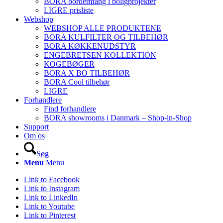
BORA bordemfang i boligprojekter
LIGRE prisliste
Webshop
WEBSHOP ALLE PRODUKTENE
BORA KULFILTER OG TILBEHØR
BORA KØKKENUDSTYR
ENGEBRETSEN KOLLEKTION
KOGEBØGER
BORA X BO TILBEHØR
BORA Cool tilbehør
LIGRE
Forhandlere
Find forhandlere
BORA showrooms i Danmark – Shop-in-Shop
Support
Om os
Søg
Menu
Menu
Link to Facebook
Link to Instagram
Link to LinkedIn
Link to Youtube
Link to Pinterest