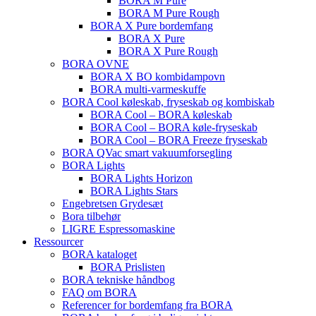
BORA M Pure
BORA M Pure Rough
BORA X Pure bordemfang
BORA X Pure
BORA X Pure Rough
BORA OVNE
BORA X BO kombidampovn
BORA multi-varmeskuffe
BORA Cool køleskab, fryseskab og kombiskab
BORA Cool – BORA køleskab
BORA Cool – BORA køle-fryseskab
BORA Cool – BORA Freeze fryseskab
BORA QVac smart vakuumforsegling
BORA Lights
BORA Lights Horizon
BORA Lights Stars
Engebretsen Grydesæt
Bora tilbehør
LIGRE Espressomaskine
Ressourcer
BORA kataloget
BORA Prislisten
BORA tekniske håndbog
FAQ om BORA
Referencer for bordemfang fra BORA