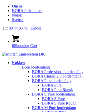
Om os
BORA forhandlere
Norsk
Svensk
Tlf:
88 44 05 41
| E-post
0
Shopping Cart
Køkken
Bora bordemfang
BORA Professional bordemfang
BORA Classic 2.0 bordemfang
BORA Pure bordemfang
BORA Pure
BORA Pure Rough
BORA S Pure bordemfang
BORA S Pure
BORA S Pure Rough
BORA M Pure bordemfang