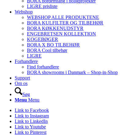
BORA bordemfang i boligprojekter
LIGRE prisliste
Webshop
WEBSHOP ALLE PRODUKTENE
BORA KULFILTER OG TILBEHØR
BORA KØKKENUDSTYR
ENGEBRETSEN KOLLEKTION
KOGEBØGER
BORA X BO TILBEHØR
BORA Cool tilbehør
LIGRE
Forhandlere
Find forhandlere
BORA showrooms i Danmark – Shop-in-Shop
Support
Om os
Søg
Menu
Menu
Link to Facebook
Link to Instagram
Link to LinkedIn
Link to Youtube
Link to Pinterest