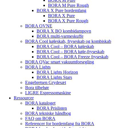
BORA M Pure
BORA M Pure Rough
BORA X Pure bordemfang
BORA X Pure
BORA X Pure Rough
BORA OVNE
BORA X BO kombidampovn
BORA multi-varmeskuffe
BORA Cool køleskab, fryseskab og kombiskab
BORA Cool – BORA køleskab
BORA Cool – BORA køle-fryseskab
BORA Cool – BORA Freeze fryseskab
BORA QVac smart vakuumforsegling
BORA Lights
BORA Lights Horizon
BORA Lights Stars
Engebretsen Grydesæt
Bora tilbehør
LIGRE Espressomaskine
Ressourcer
BORA kataloget
BORA Prislisten
BORA tekniske håndbog
FAQ om BORA
Referencer for bordemfang fra BORA