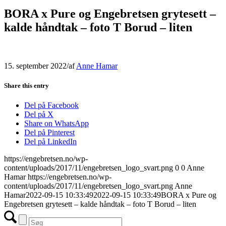
BORA x Pure og Engebretsen grytesett –
kalde håndtak – foto T Borud – liten
15. september 2022
/
af
Anne Hamar
Share this entry
Del på Facebook
Del på X
Share on WhatsApp
Del på Pinterest
Del på LinkedIn
https://engebretsen.no/wp-
content/uploads/2017/11/engebretsen_logo_svart.png
0
0
Anne
Hamar
https://engebretsen.no/wp-
content/uploads/2017/11/engebretsen_logo_svart.png
Anne
Hamar
2022-09-15 10:33:49
2022-09-15 10:33:49
BORA x Pure og
Engebretsen grytesett – kalde håndtak – foto T Borud – liten