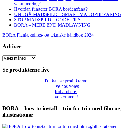
vakuumering?
Hvordan fungerer BORA bordemfang?
UNDGÅ MADSPILD – SMART MADOPBEVARING
STOP MADSPILD – GODE TIPS
BORA – MERE END MADLAVNING
BORA Planlægnings- og tekniske håndbog 2024
Arkiver
Arkiver
Se produkterne live
Du kan se produkterne
live hos vores
forhandlere:
Velkommen!
BORA – how to install – trin for trin med film og
illustrationer