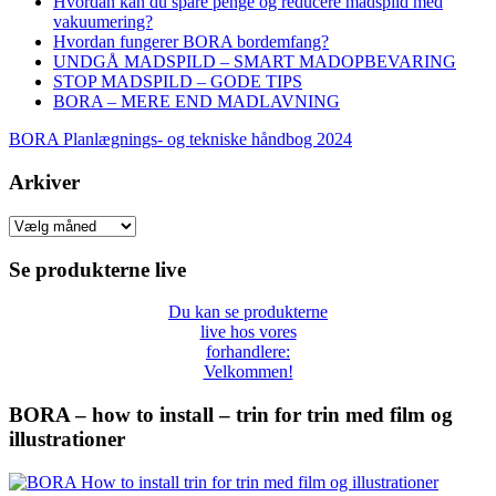
Hvordan kan du spare penge og reducere madspild med
vakuumering?
Hvordan fungerer BORA bordemfang?
UNDGÅ MADSPILD – SMART MADOPBEVARING
STOP MADSPILD – GODE TIPS
BORA – MERE END MADLAVNING
BORA Planlægnings- og tekniske håndbog 2024
Arkiver
Arkiver
Se produkterne live
Du kan se produkterne
live hos vores
forhandlere:
Velkommen!
BORA – how to install – trin for trin med film og
illustrationer