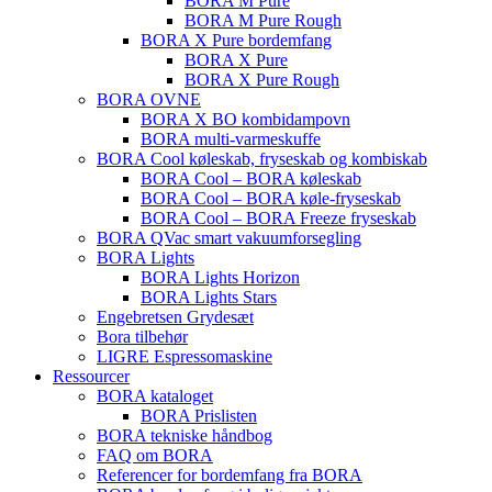
BORA M Pure
BORA M Pure Rough
BORA X Pure bordemfang
BORA X Pure
BORA X Pure Rough
BORA OVNE
BORA X BO kombidampovn
BORA multi-varmeskuffe
BORA Cool køleskab, fryseskab og kombiskab
BORA Cool – BORA køleskab
BORA Cool – BORA køle-fryseskab
BORA Cool – BORA Freeze fryseskab
BORA QVac smart vakuumforsegling
BORA Lights
BORA Lights Horizon
BORA Lights Stars
Engebretsen Grydesæt
Bora tilbehør
LIGRE Espressomaskine
Ressourcer
BORA kataloget
BORA Prislisten
BORA tekniske håndbog
FAQ om BORA
Referencer for bordemfang fra BORA