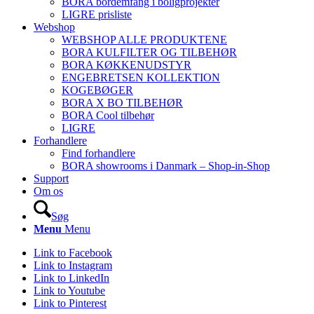
BORA bordemfang i boligprojekter
LIGRE prisliste
Webshop
WEBSHOP ALLE PRODUKTENE
BORA KULFILTER OG TILBEHØR
BORA KØKKENUDSTYR
ENGEBRETSEN KOLLEKTION
KOGEBØGER
BORA X BO TILBEHØR
BORA Cool tilbehør
LIGRE
Forhandlere
Find forhandlere
BORA showrooms i Danmark – Shop-in-Shop
Support
Om os
Søg
Menu
Menu
Link to Facebook
Link to Instagram
Link to LinkedIn
Link to Youtube
Link to Pinterest