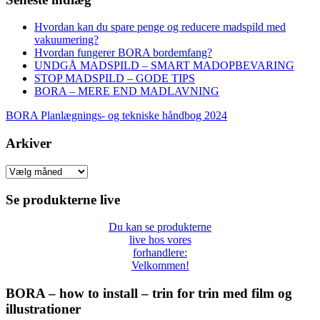
Hvordan kan du spare penge og reducere madspild med
vakuumering?
Hvordan fungerer BORA bordemfang?
UNDGÅ MADSPILD – SMART MADOPBEVARING
STOP MADSPILD – GODE TIPS
BORA – MERE END MADLAVNING
BORA Planlægnings- og tekniske håndbog 2024
Arkiver
Arkiver
Se produkterne live
Du kan se produkterne
live hos vores
forhandlere:
Velkommen!
BORA – how to install – trin for trin med film og
illustrationer