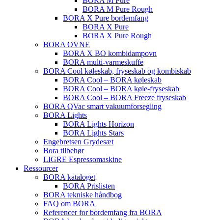
BORA M Pure
BORA M Pure Rough
BORA X Pure bordemfang
BORA X Pure
BORA X Pure Rough
BORA OVNE
BORA X BO kombidampovn
BORA multi-varmeskuffe
BORA Cool køleskab, fryseskab og kombiskab
BORA Cool – BORA køleskab
BORA Cool – BORA køle-fryseskab
BORA Cool – BORA Freeze fryseskab
BORA QVac smart vakuumforsegling
BORA Lights
BORA Lights Horizon
BORA Lights Stars
Engebretsen Grydesæt
Bora tilbehør
LIGRE Espressomaskine
Ressourcer
BORA kataloget
BORA Prislisten
BORA tekniske håndbog
FAQ om BORA
Referencer for bordemfang fra BORA