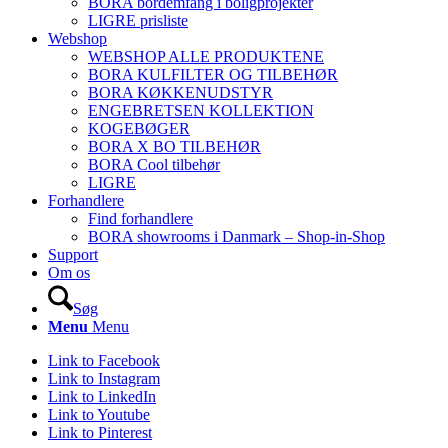
BORA bordemfang i boligprojekter
LIGRE prisliste
Webshop
WEBSHOP ALLE PRODUKTENE
BORA KULFILTER OG TILBEHØR
BORA KØKKENUDSTYR
ENGEBRETSEN KOLLEKTION
KOGEBØGER
BORA X BO TILBEHØR
BORA Cool tilbehør
LIGRE
Forhandlere
Find forhandlere
BORA showrooms i Danmark – Shop-in-Shop
Support
Om os
Søg
Menu
Menu
Link to Facebook
Link to Instagram
Link to LinkedIn
Link to Youtube
Link to Pinterest