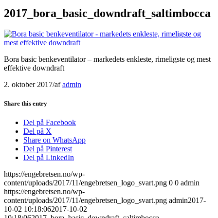
2017_bora_basic_downdraft_saltimbocca
Bora basic benkeventilator – markedets enkleste, rimeligste og mest
effektive downdraft
2. oktober 2017
/
af
admin
Share this entry
Del på Facebook
Del på X
Share on WhatsApp
Del på Pinterest
Del på LinkedIn
https://engebretsen.no/wp-
content/uploads/2017/11/engebretsen_logo_svart.png
0
0
admin
https://engebretsen.no/wp-
content/uploads/2017/11/engebretsen_logo_svart.png
admin
2017-
10-02 10:18:06
2017-10-02
10:18:06
2017_bora_basic_downdraft_saltimbocca