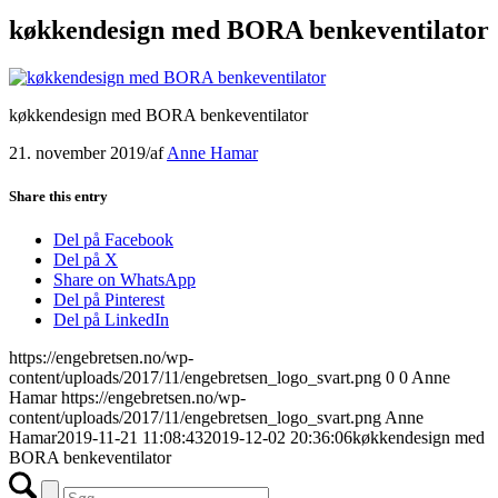
køkkendesign med BORA benkeventilator
køkkendesign med BORA benkeventilator
21. november 2019
/
af
Anne Hamar
Share this entry
Del på Facebook
Del på X
Share on WhatsApp
Del på Pinterest
Del på LinkedIn
https://engebretsen.no/wp-
content/uploads/2017/11/engebretsen_logo_svart.png
0
0
Anne
Hamar
https://engebretsen.no/wp-
content/uploads/2017/11/engebretsen_logo_svart.png
Anne
Hamar
2019-11-21 11:08:43
2019-12-02 20:36:06
køkkendesign med
BORA benkeventilator