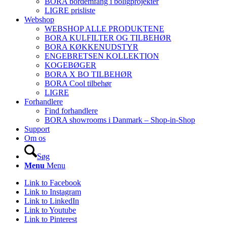
BORA bordemfang i boligprojekter
LIGRE prisliste
Webshop
WEBSHOP ALLE PRODUKTENE
BORA KULFILTER OG TILBEHØR
BORA KØKKENUDSTYR
ENGEBRETSEN KOLLEKTION
KOGEBØGER
BORA X BO TILBEHØR
BORA Cool tilbehør
LIGRE
Forhandlere
Find forhandlere
BORA showrooms i Danmark – Shop-in-Shop
Support
Om os
Søg
Menu
Menu
Link to Facebook
Link to Instagram
Link to LinkedIn
Link to Youtube
Link to Pinterest