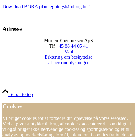
Download BORA planlægningshåndbog her!
Adresse
Morten Engebretsen ApS
Tlf
+45 88 44 05 41
Mail
Erkæring om beskyttelse
af personoplysninger
Scroll to top
Cookies
Vi bruger cookies for at forbedre din oplevelse på vores websted.
Ved at give samtykke til brug af cookies, accepterer du samtidigt at
vi også bruger ikke nødvendige cookies og sporingsteknologier til
analyse- og markedsføringsformål, inkluderet i cookies fra trejdepart