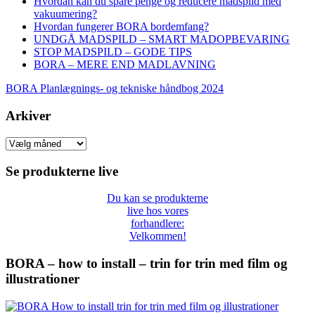
Hvordan kan du spare penge og reducere madspild med
vakuumering?
Hvordan fungerer BORA bordemfang?
UNDGÅ MADSPILD – SMART MADOPBEVARING
STOP MADSPILD – GODE TIPS
BORA – MERE END MADLAVNING
BORA Planlægnings- og tekniske håndbog 2024
Arkiver
Arkiver
Se produkterne live
Du kan se produkterne
live hos vores
forhandlere:
Velkommen!
BORA – how to install – trin for trin med film og
illustrationer