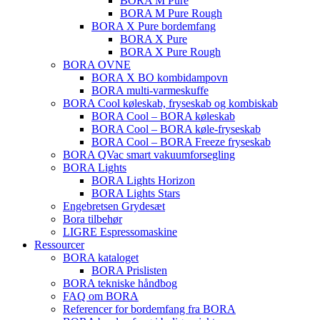
BORA M Pure
BORA M Pure Rough
BORA X Pure bordemfang
BORA X Pure
BORA X Pure Rough
BORA OVNE
BORA X BO kombidampovn
BORA multi-varmeskuffe
BORA Cool køleskab, fryseskab og kombiskab
BORA Cool – BORA køleskab
BORA Cool – BORA køle-fryseskab
BORA Cool – BORA Freeze fryseskab
BORA QVac smart vakuumforsegling
BORA Lights
BORA Lights Horizon
BORA Lights Stars
Engebretsen Grydesæt
Bora tilbehør
LIGRE Espressomaskine
Ressourcer
BORA kataloget
BORA Prislisten
BORA tekniske håndbog
FAQ om BORA
Referencer for bordemfang fra BORA