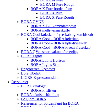
BORA M Pure
BORA M Pure Rough
BORA X Pure bordemfang
BORA X Pure
BORA X Pure Rough
BORA OVNE
BORA X BO kombidampovn
BORA multi-varmeskuffe
BORA Cool køleskab, fryseskab og kombiskab
BORA Cool – BORA køleskab
BORA Cool – BORA køle-fryseskab
BORA Cool – BORA Freeze fryseskab
BORA QVac smart vakuumforsegling
BORA Lights
BORA Lights Horizon
BORA Lights Stars
Engebretsen Grydesæt
Bora tilbehør
LIGRE Espressomaskine
Ressourcer
BORA kataloget
BORA Prislisten
BORA tekniske håndbog
FAQ om BORA
Referencer for bordemfang fra BORA