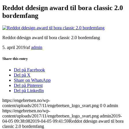
Reddot ddesign award til bora classic 2.0
bordemfang
Reddot ddesign award til bora classic 2.0 bordemfang
5. april 2019
/
af
admin
Share this entry
Del på Facebook
Del på X
Share on WhatsApp
Del på Pinterest
Del på LinkedIn
https://engebretsen.no/wp-
content/uploads/2017/11/engebretsen_logo_svart.png
0
0
admin
https://engebretsen.no/wp-
content/uploads/2017/11/engebretsen_logo_svart.png
admin
2019-
04-05 09:38:08
2019-04-05 09:41:59
Reddot ddesign award til bora
classic 2.0 bordemfang