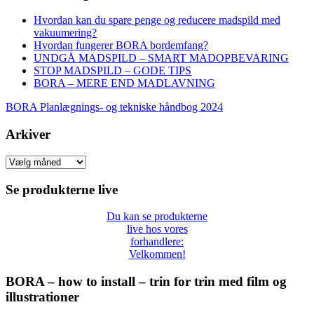
Hvordan kan du spare penge og reducere madspild med
vakuumering?
Hvordan fungerer BORA bordemfang?
UNDGÅ MADSPILD – SMART MADOPBEVARING
STOP MADSPILD – GODE TIPS
BORA – MERE END MADLAVNING
BORA Planlægnings- og tekniske håndbog 2024
Arkiver
Arkiver
Se produkterne live
Du kan se produkterne
live hos vores
forhandlere:
Velkommen!
BORA – how to install – trin for trin med film og
illustrationer