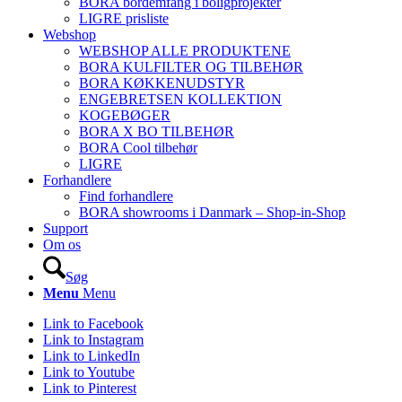
BORA bordemfang i boligprojekter
LIGRE prisliste
Webshop
WEBSHOP ALLE PRODUKTENE
BORA KULFILTER OG TILBEHØR
BORA KØKKENUDSTYR
ENGEBRETSEN KOLLEKTION
KOGEBØGER
BORA X BO TILBEHØR
BORA Cool tilbehør
LIGRE
Forhandlere
Find forhandlere
BORA showrooms i Danmark – Shop-in-Shop
Support
Om os
Søg
Menu
Menu
Link to Facebook
Link to Instagram
Link to LinkedIn
Link to Youtube
Link to Pinterest