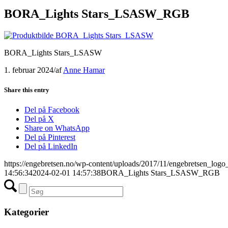
BORA_Lights Stars_LSASW_RGB
BORA_Lights Stars_LSASW
1. februar 2024
/
af
Anne Hamar
Share this entry
Del på Facebook
Del på X
Share on WhatsApp
Del på Pinterest
Del på LinkedIn
https://engebretsen.no/wp-content/uploads/2017/11/engebretsen_logo
14:56:34
2024-02-01 14:57:38
BORA_Lights Stars_LSASW_RGB
Kategorier