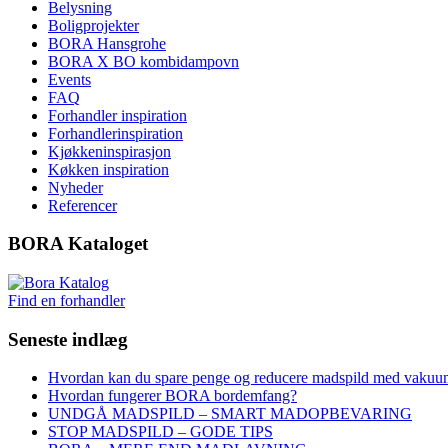
Belysning
Boligprojekter
BORA Hansgrohe
BORA X BO kombidampovn
Events
FAQ
Forhandler inspiration
Forhandlerinspiration
Kjøkkeninspirasjon
Køkken inspiration
Nyheder
Referencer
BORA Kataloget
Find en forhandler
Seneste indlæg
Hvordan kan du spare penge og reducere madspild med vakuu
Hvordan fungerer BORA bordemfang?
UNDGÅ MADSPILD – SMART MADOPBEVARING
STOP MADSPILD – GODE TIPS