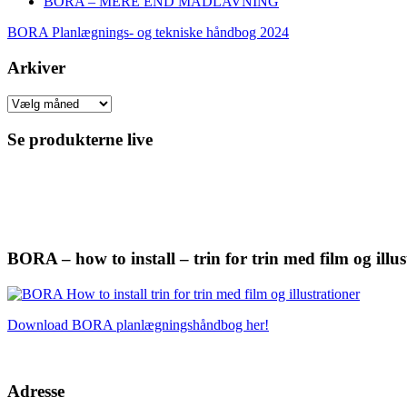
BORA – MERE END MADLAVNING
BORA Planlægnings- og tekniske håndbog 2024
Arkiver
Arkiver
Se produkterne live
BORA – how to install – trin for trin med film og illus
Download BORA planlægningshåndbog her!
Adresse