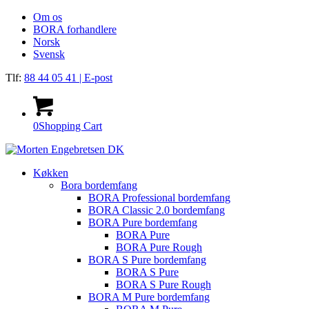
Om os
BORA forhandlere
Norsk
Svensk
Tlf:
88 44 05 41
| E-post
0
Shopping Cart
Køkken
Bora bordemfang
BORA Professional bordemfang
BORA Classic 2.0 bordemfang
BORA Pure bordemfang
BORA Pure
BORA Pure Rough
BORA S Pure bordemfang
BORA S Pure
BORA S Pure Rough
BORA M Pure bordemfang