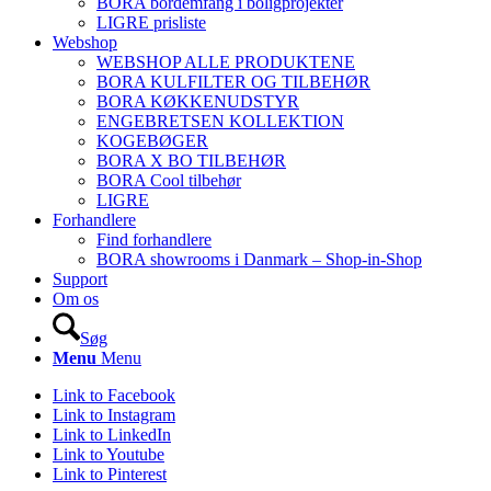
BORA bordemfang i boligprojekter
LIGRE prisliste
Webshop
WEBSHOP ALLE PRODUKTENE
BORA KULFILTER OG TILBEHØR
BORA KØKKENUDSTYR
ENGEBRETSEN KOLLEKTION
KOGEBØGER
BORA X BO TILBEHØR
BORA Cool tilbehør
LIGRE
Forhandlere
Find forhandlere
BORA showrooms i Danmark – Shop-in-Shop
Support
Om os
Søg
Menu
Menu
Link to Facebook
Link to Instagram
Link to LinkedIn
Link to Youtube
Link to Pinterest