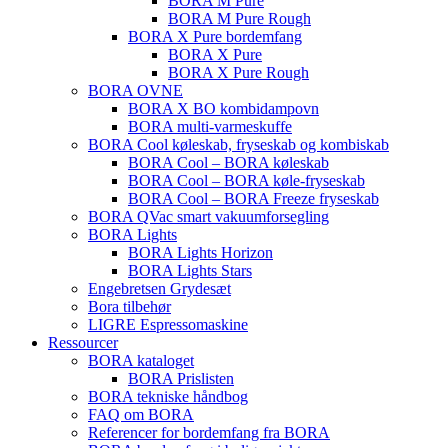
BORA M Pure
BORA M Pure Rough
BORA X Pure bordemfang
BORA X Pure
BORA X Pure Rough
BORA OVNE
BORA X BO kombidampovn
BORA multi-varmeskuffe
BORA Cool køleskab, fryseskab og kombiskab
BORA Cool – BORA køleskab
BORA Cool – BORA køle-fryseskab
BORA Cool – BORA Freeze fryseskab
BORA QVac smart vakuumforsegling
BORA Lights
BORA Lights Horizon
BORA Lights Stars
Engebretsen Grydesæt
Bora tilbehør
LIGRE Espressomaskine
Ressourcer
BORA kataloget
BORA Prislisten
BORA tekniske håndbog
FAQ om BORA
Referencer for bordemfang fra BORA