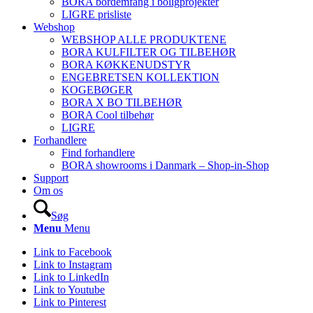
BORA bordemfang i boligprojekter
LIGRE prisliste
Webshop
WEBSHOP ALLE PRODUKTENE
BORA KULFILTER OG TILBEHØR
BORA KØKKENUDSTYR
ENGEBRETSEN KOLLEKTION
KOGEBØGER
BORA X BO TILBEHØR
BORA Cool tilbehør
LIGRE
Forhandlere
Find forhandlere
BORA showrooms i Danmark – Shop-in-Shop
Support
Om os
Søg
Menu
Menu
Link to Facebook
Link to Instagram
Link to LinkedIn
Link to Youtube
Link to Pinterest