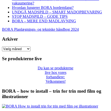
vakuumering?
Hvordan fungerer BORA bordemfang?
UNDGÅ MADSPILD – SMART MADOPBEVARING
STOP MADSPILD – GODE TIPS
BORA – MERE END MADLAVNING
BORA Planlægnings- og tekniske håndbog 2024
Arkiver
Arkiver
Se produkterne live
Du kan se produkterne
live hos vores
forhandlere:
Velkommen!
BORA – how to install – trin for trin med film og
illustrationer