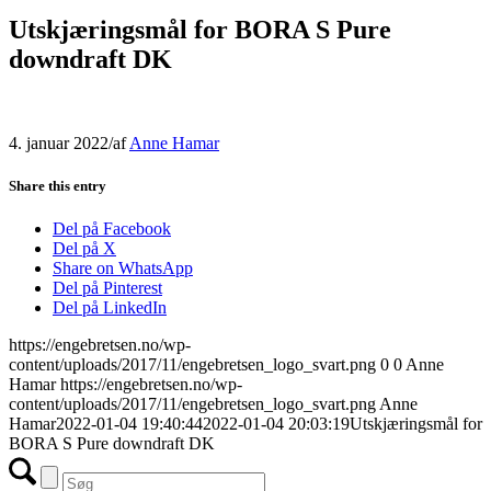
Utskjæringsmål for BORA S Pure
downdraft DK
4. januar 2022
/
af
Anne Hamar
Share this entry
Del på Facebook
Del på X
Share on WhatsApp
Del på Pinterest
Del på LinkedIn
https://engebretsen.no/wp-
content/uploads/2017/11/engebretsen_logo_svart.png
0
0
Anne
Hamar
https://engebretsen.no/wp-
content/uploads/2017/11/engebretsen_logo_svart.png
Anne
Hamar
2022-01-04 19:40:44
2022-01-04 20:03:19
Utskjæringsmål for
BORA S Pure downdraft DK