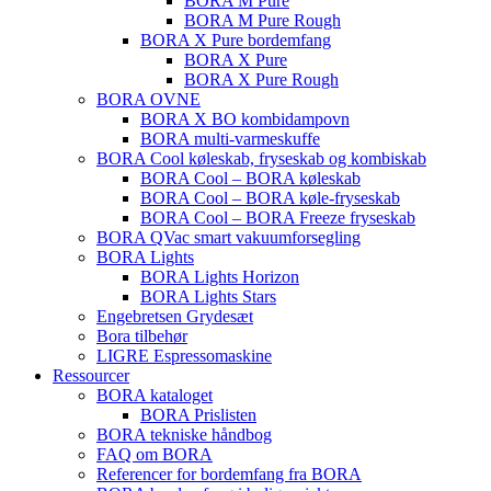
BORA M Pure
BORA M Pure Rough
BORA X Pure bordemfang
BORA X Pure
BORA X Pure Rough
BORA OVNE
BORA X BO kombidampovn
BORA multi-varmeskuffe
BORA Cool køleskab, fryseskab og kombiskab
BORA Cool – BORA køleskab
BORA Cool – BORA køle-fryseskab
BORA Cool – BORA Freeze fryseskab
BORA QVac smart vakuumforsegling
BORA Lights
BORA Lights Horizon
BORA Lights Stars
Engebretsen Grydesæt
Bora tilbehør
LIGRE Espressomaskine
Ressourcer
BORA kataloget
BORA Prislisten
BORA tekniske håndbog
FAQ om BORA
Referencer for bordemfang fra BORA