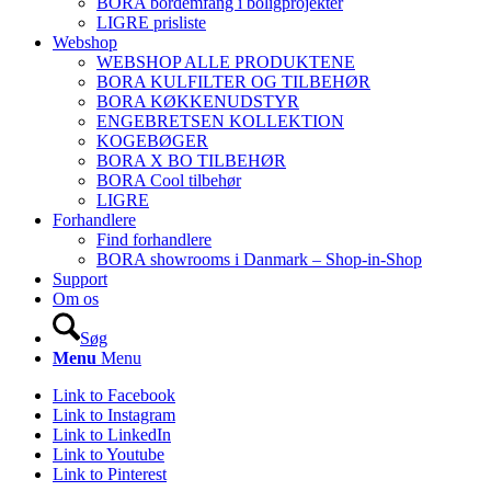
BORA bordemfang i boligprojekter
LIGRE prisliste
Webshop
WEBSHOP ALLE PRODUKTENE
BORA KULFILTER OG TILBEHØR
BORA KØKKENUDSTYR
ENGEBRETSEN KOLLEKTION
KOGEBØGER
BORA X BO TILBEHØR
BORA Cool tilbehør
LIGRE
Forhandlere
Find forhandlere
BORA showrooms i Danmark – Shop-in-Shop
Support
Om os
Søg
Menu
Menu
Link to Facebook
Link to Instagram
Link to LinkedIn
Link to Youtube
Link to Pinterest