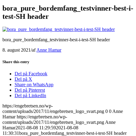
bora_pure_bordemfang_testvinner-best-i-
test-SH header
bora_pure_bordemfang_testvinner-best-i-test-SH header
8. august 2021
/
af
Anne Hamar
Share this entry
Del på Facebook
Del på X
Share on WhatsApp
Del på Pinterest
Del på LinkedIn
https://engebretsen.no/wp-
content/uploads/2017/11/engebretsen_logo_svart.png
0
0
Anne
Hamar
https://engebretsen.no/wp-
content/uploads/2017/11/engebretsen_logo_svart.png
Anne
Hamar
2021-08-08 11:29:59
2021-08-08
11:30:31
bora_pure_bordemfang_testvinner-best-i-test-SH header