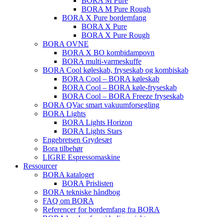
BORA M Pure
BORA M Pure Rough
BORA X Pure bordemfang
BORA X Pure
BORA X Pure Rough
BORA OVNE
BORA X BO kombidampovn
BORA multi-varmeskuffe
BORA Cool køleskab, fryseskab og kombiskab
BORA Cool – BORA køleskab
BORA Cool – BORA køle-fryseskab
BORA Cool – BORA Freeze fryseskab
BORA QVac smart vakuumforsegling
BORA Lights
BORA Lights Horizon
BORA Lights Stars
Engebretsen Grydesæt
Bora tilbehør
LIGRE Espressomaskine
Ressourcer
BORA kataloget
BORA Prislisten
BORA tekniske håndbog
FAQ om BORA
Referencer for bordemfang fra BORA