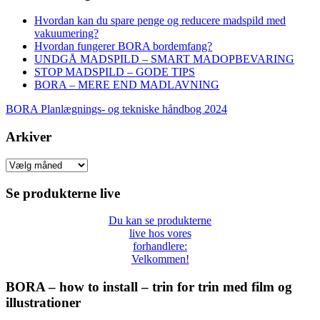
Hvordan kan du spare penge og reducere madspild med
vakuumering?
Hvordan fungerer BORA bordemfang?
UNDGÅ MADSPILD – SMART MADOPBEVARING
STOP MADSPILD – GODE TIPS
BORA – MERE END MADLAVNING
BORA Planlægnings- og tekniske håndbog 2024
Arkiver
Arkiver
Se produkterne live
Du kan se produkterne
live hos vores
forhandlere:
Velkommen!
BORA – how to install – trin for trin med film og
illustrationer