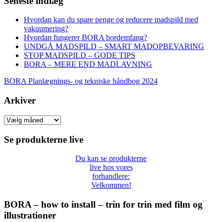
Seneste indlæg
Hvordan kan du spare penge og reducere madspild med
vakuumering?
Hvordan fungerer BORA bordemfang?
UNDGÅ MADSPILD – SMART MADOPBEVARING
STOP MADSPILD – GODE TIPS
BORA – MERE END MADLAVNING
BORA Planlægnings- og tekniske håndbog 2024
Arkiver
Arkiver
Se produkterne live
Du kan se produkterne
live hos vores
forhandlere:
Velkommen!
BORA – how to install – trin for trin med film og
illustrationer