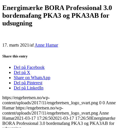
Energimærke BORA Professional 3.0
bordemafang PKA3 og PKA3AB for
udsugning
17. marts 2021
/
af
Anne Hamar
Share this entry
Del på Facebook
Del på X
Share on WhatsApp
Del på Pinterest
Del på LinkedIn
https://engebretsen.no/wp-
content/uploads/2017/11/engebretsen_logo_svart.png
0
0
Anne
Hamar
https://engebretsen.no/wp-
content/uploads/2017/11/engebretsen_logo_svart.png
Anne
Hamar
2021-03-17 17:26:50
2021-03-17 17:26:50
Energimærke
BORA Professional 3.0 bordemafang PKA3 og PKA3AB for