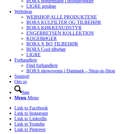
BORA bordemfang i boligprojekter
LIGRE prisliste
Webshop
WEBSHOP ALLE PRODUKTENE
BORA KULFILTER OG TILBEHØR
BORA KØKKENUDSTYR
ENGEBRETSEN KOLLEKTION
KOGEBØGER
BORA X BO TILBEHØR
BORA Cool tilbehør
LIGRE
Forhandlere
Find forhandlere
BORA showrooms i Danmark – Shop-in-Shop
Support
Om os
Søg
Menu
Menu
Link to Facebook
Link to Instagram
Link to LinkedIn
Link to Youtube
Link to Pinterest