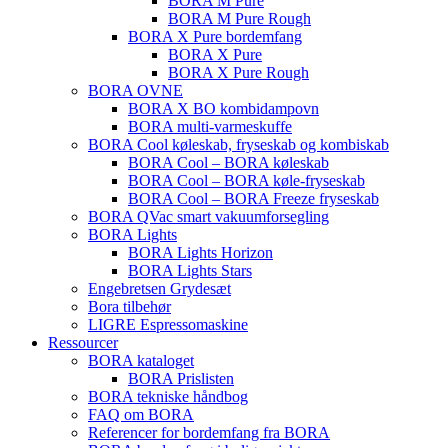
BORA M Pure
BORA M Pure Rough
BORA X Pure bordemfang
BORA X Pure
BORA X Pure Rough
BORA OVNE
BORA X BO kombidampovn
BORA multi-varmeskuffe
BORA Cool køleskab, fryseskab og kombiskab
BORA Cool – BORA køleskab
BORA Cool – BORA køle-fryseskab
BORA Cool – BORA Freeze fryseskab
BORA QVac smart vakuumforsegling
BORA Lights
BORA Lights Horizon
BORA Lights Stars
Engebretsen Grydesæt
Bora tilbehør
LIGRE Espressomaskine
Ressourcer
BORA kataloget
BORA Prislisten
BORA tekniske håndbog
FAQ om BORA
Referencer for bordemfang fra BORA