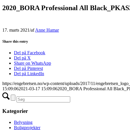
2020_BORA Professional All Black_PKA
17. marts 2021
/
af
Anne Hamar
Share this entry
Del på Facebook
Del på X
Share on WhatsApp
Del på Pinterest
Del på LinkedIn
https://engebretsen.no/wp-content/uploads/2017/11/engebretsen_logo
15:09:06
2021-03-17 15:09:06
2020_BORA Professional All Black
Kategorier
Belysning
Boligprojekter