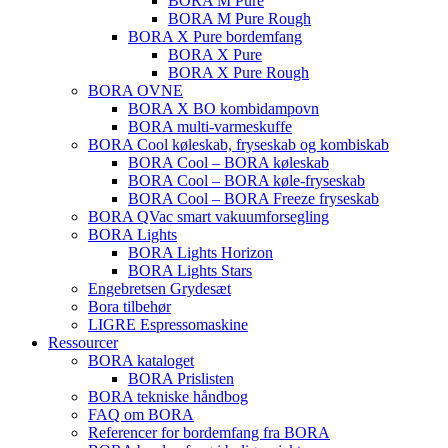
BORA M Pure
BORA M Pure Rough
BORA X Pure bordemfang
BORA X Pure
BORA X Pure Rough
BORA OVNE
BORA X BO kombidampovn
BORA multi-varmeskuffe
BORA Cool køleskab, fryseskab og kombiskab
BORA Cool – BORA køleskab
BORA Cool – BORA køle-fryseskab
BORA Cool – BORA Freeze fryseskab
BORA QVac smart vakuumforsegling
BORA Lights
BORA Lights Horizon
BORA Lights Stars
Engebretsen Grydesæt
Bora tilbehør
LIGRE Espressomaskine
Ressourcer
BORA kataloget
BORA Prislisten
BORA tekniske håndbog
FAQ om BORA
Referencer for bordemfang fra BORA