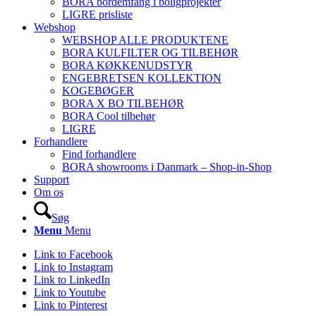
BORA bordemfang i boligprojekter
LIGRE prisliste
Webshop
WEBSHOP ALLE PRODUKTENE
BORA KULFILTER OG TILBEHØR
BORA KØKKENUDSTYR
ENGEBRETSEN KOLLEKTION
KOGEBØGER
BORA X BO TILBEHØR
BORA Cool tilbehør
LIGRE
Forhandlere
Find forhandlere
BORA showrooms i Danmark – Shop-in-Shop
Support
Om os
Søg
Menu
Menu
Link to Facebook
Link to Instagram
Link to LinkedIn
Link to Youtube
Link to Pinterest