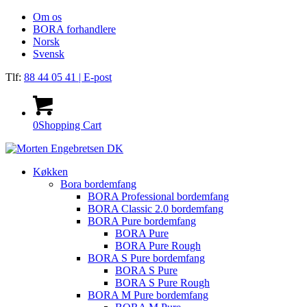
Om os
BORA forhandlere
Norsk
Svensk
Tlf:
88 44 05 41
| E-post
0
Shopping Cart
Køkken
Bora bordemfang
BORA Professional bordemfang
BORA Classic 2.0 bordemfang
BORA Pure bordemfang
BORA Pure
BORA Pure Rough
BORA S Pure bordemfang
BORA S Pure
BORA S Pure Rough
BORA M Pure bordemfang