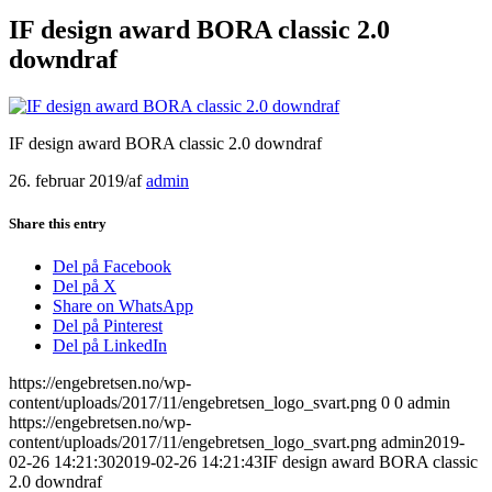
IF design award BORA classic 2.0
downdraf
IF design award BORA classic 2.0 downdraf
26. februar 2019
/
af
admin
Share this entry
Del på Facebook
Del på X
Share on WhatsApp
Del på Pinterest
Del på LinkedIn
https://engebretsen.no/wp-
content/uploads/2017/11/engebretsen_logo_svart.png
0
0
admin
https://engebretsen.no/wp-
content/uploads/2017/11/engebretsen_logo_svart.png
admin
2019-
02-26 14:21:30
2019-02-26 14:21:43
IF design award BORA classic
2.0 downdraf