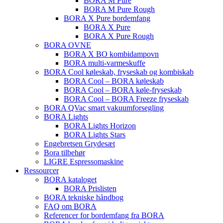
BORA M Pure
BORA M Pure Rough
BORA X Pure bordemfang
BORA X Pure
BORA X Pure Rough
BORA OVNE
BORA X BO kombidampovn
BORA multi-varmeskuffe
BORA Cool køleskab, fryseskab og kombiskab
BORA Cool – BORA køleskab
BORA Cool – BORA køle-fryseskab
BORA Cool – BORA Freeze fryseskab
BORA QVac smart vakuumforsegling
BORA Lights
BORA Lights Horizon
BORA Lights Stars
Engebretsen Grydesæt
Bora tilbehør
LIGRE Espressomaskine
Ressourcer
BORA kataloget
BORA Prislisten
BORA tekniske håndbog
FAQ om BORA
Referencer for bordemfang fra BORA