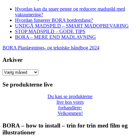
Hvordan kan du spare penge og reducere madspild med
vakuumering?
Hvordan fungerer BORA bordemfang?
UNDGÅ MADSPILD – SMART MADOPBEVARING
STOP MADSPILD – GODE TIPS
BORA – MERE END MADLAVNING
BORA Planlægnings- og tekniske håndbog 2024
Arkiver
Arkiver
Se produkterne live
Du kan se produkterne
live hos vores
forhandlere:
Velkommen!
BORA – how to install – trin for trin med film og
illustrationer