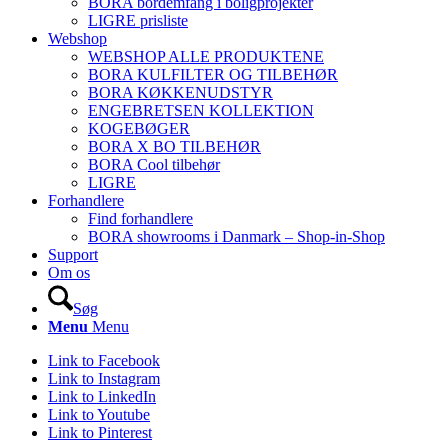
BORA bordemfang i boligprojekter
LIGRE prisliste
Webshop
WEBSHOP ALLE PRODUKTENE
BORA KULFILTER OG TILBEHØR
BORA KØKKENUDSTYR
ENGEBRETSEN KOLLEKTION
KOGEBØGER
BORA X BO TILBEHØR
BORA Cool tilbehør
LIGRE
Forhandlere
Find forhandlere
BORA showrooms i Danmark – Shop-in-Shop
Support
Om os
Søg
Menu
Menu
Link to Facebook
Link to Instagram
Link to LinkedIn
Link to Youtube
Link to Pinterest