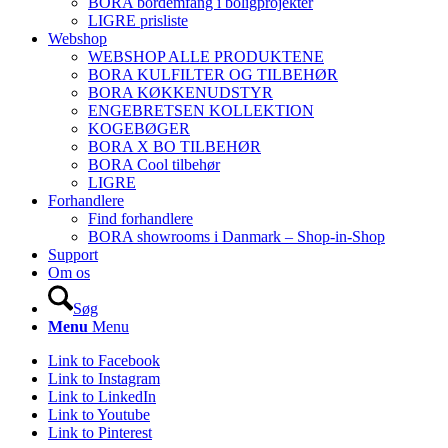
BORA bordemfang i boligprojekter
LIGRE prisliste
Webshop
WEBSHOP ALLE PRODUKTENE
BORA KULFILTER OG TILBEHØR
BORA KØKKENUDSTYR
ENGEBRETSEN KOLLEKTION
KOGEBØGER
BORA X BO TILBEHØR
BORA Cool tilbehør
LIGRE
Forhandlere
Find forhandlere
BORA showrooms i Danmark – Shop-in-Shop
Support
Om os
Søg
Menu
Menu
Link to Facebook
Link to Instagram
Link to LinkedIn
Link to Youtube
Link to Pinterest