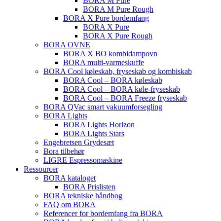
BORA M Pure
BORA M Pure Rough
BORA X Pure bordemfang
BORA X Pure
BORA X Pure Rough
BORA OVNE
BORA X BO kombidampovn
BORA multi-varmeskuffe
BORA Cool køleskab, fryseskab og kombiskab
BORA Cool – BORA køleskab
BORA Cool – BORA køle-fryseskab
BORA Cool – BORA Freeze fryseskab
BORA QVac smart vakuumforsegling
BORA Lights
BORA Lights Horizon
BORA Lights Stars
Engebretsen Grydesæt
Bora tilbehør
LIGRE Espressomaskine
Ressourcer
BORA kataloget
BORA Prislisten
BORA tekniske håndbog
FAQ om BORA
Referencer for bordemfang fra BORA