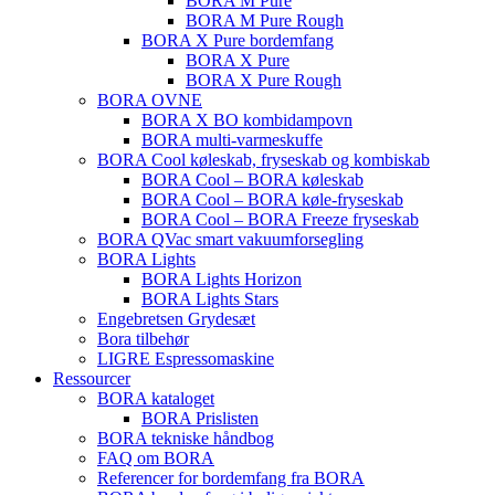
BORA M Pure
BORA M Pure Rough
BORA X Pure bordemfang
BORA X Pure
BORA X Pure Rough
BORA OVNE
BORA X BO kombidampovn
BORA multi-varmeskuffe
BORA Cool køleskab, fryseskab og kombiskab
BORA Cool – BORA køleskab
BORA Cool – BORA køle-fryseskab
BORA Cool – BORA Freeze fryseskab
BORA QVac smart vakuumforsegling
BORA Lights
BORA Lights Horizon
BORA Lights Stars
Engebretsen Grydesæt
Bora tilbehør
LIGRE Espressomaskine
Ressourcer
BORA kataloget
BORA Prislisten
BORA tekniske håndbog
FAQ om BORA
Referencer for bordemfang fra BORA