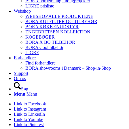
BORA bordemfang i boligprojekter
LIGRE prisliste
Webshop
WEBSHOP ALLE PRODUKTENE
BORA KULFILTER OG TILBEHØR
BORA KØKKENUDSTYR
ENGEBRETSEN KOLLEKTION
KOGEBØGER
BORA X BO TILBEHØR
BORA Cool tilbehør
LIGRE
Forhandlere
Find forhandlere
BORA showrooms i Danmark – Shop-in-Shop
Support
Om os
Søg
Menu
Menu
Link to Facebook
Link to Instagram
Link to LinkedIn
Link to Youtube
Link to Pinterest