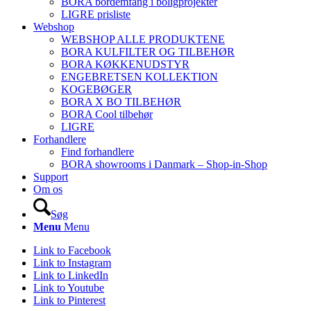
BORA bordemfang i boligprojekter
LIGRE prisliste
Webshop
WEBSHOP ALLE PRODUKTENE
BORA KULFILTER OG TILBEHØR
BORA KØKKENUDSTYR
ENGEBRETSEN KOLLEKTION
KOGEBØGER
BORA X BO TILBEHØR
BORA Cool tilbehør
LIGRE
Forhandlere
Find forhandlere
BORA showrooms i Danmark – Shop-in-Shop
Support
Om os
Søg
Menu
Menu
Link to Facebook
Link to Instagram
Link to LinkedIn
Link to Youtube
Link to Pinterest