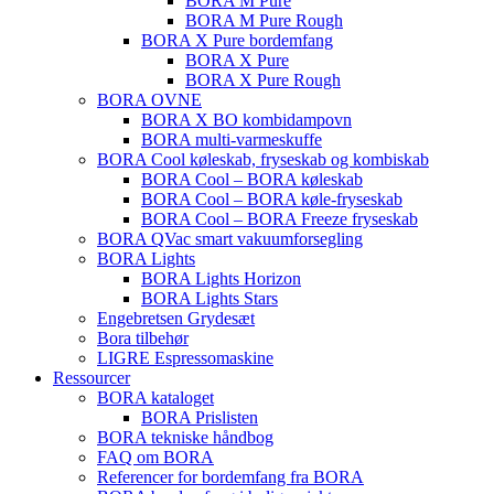
BORA M Pure
BORA M Pure Rough
BORA X Pure bordemfang
BORA X Pure
BORA X Pure Rough
BORA OVNE
BORA X BO kombidampovn
BORA multi-varmeskuffe
BORA Cool køleskab, fryseskab og kombiskab
BORA Cool – BORA køleskab
BORA Cool – BORA køle-fryseskab
BORA Cool – BORA Freeze fryseskab
BORA QVac smart vakuumforsegling
BORA Lights
BORA Lights Horizon
BORA Lights Stars
Engebretsen Grydesæt
Bora tilbehør
LIGRE Espressomaskine
Ressourcer
BORA kataloget
BORA Prislisten
BORA tekniske håndbog
FAQ om BORA
Referencer for bordemfang fra BORA