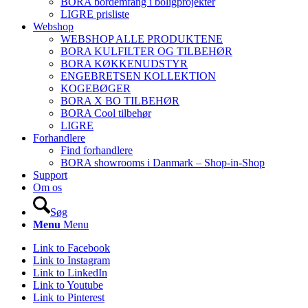
BORA bordemfang i boligprojekter
LIGRE prisliste
Webshop
WEBSHOP ALLE PRODUKTENE
BORA KULFILTER OG TILBEHØR
BORA KØKKENUDSTYR
ENGEBRETSEN KOLLEKTION
KOGEBØGER
BORA X BO TILBEHØR
BORA Cool tilbehør
LIGRE
Forhandlere
Find forhandlere
BORA showrooms i Danmark – Shop-in-Shop
Support
Om os
Søg
Menu
Menu
Link to Facebook
Link to Instagram
Link to LinkedIn
Link to Youtube
Link to Pinterest