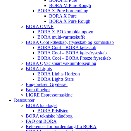
BORA M Pure
BORA M Pure Rough
BORA X Pure bordemfang
BORA X Pure
BORA X Pure Rough
BORA OVNE
BORA X BO kombidampovn
BORA multi-varmeskuffe
BORA Cool køleskab, fryseskab og kombiskab
BORA Cool – BORA køleskab
BORA Cool – BORA køle-fryseskab
BORA Cool – BORA Freeze fryseskab
BORA QVac smart vakuumforsegling
BORA Lights
BORA Lights Horizon
BORA Lights Stars
Engebretsen Grydesæt
Bora tilbehør
LIGRE Espressomaskine
Ressourcer
BORA kataloget
BORA Prislisten
BORA tekniske håndbog
FAQ om BORA
Referencer for bordemfang fra BORA