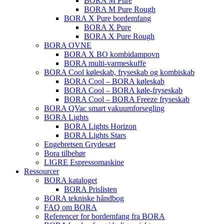
BORA M Pure
BORA M Pure Rough
BORA X Pure bordemfang
BORA X Pure
BORA X Pure Rough
BORA OVNE
BORA X BO kombidampovn
BORA multi-varmeskuffe
BORA Cool køleskab, fryseskab og kombiskab
BORA Cool – BORA køleskab
BORA Cool – BORA køle-fryseskab
BORA Cool – BORA Freeze fryseskab
BORA QVac smart vakuumforsegling
BORA Lights
BORA Lights Horizon
BORA Lights Stars
Engebretsen Grydesæt
Bora tilbehør
LIGRE Espressomaskine
Ressourcer
BORA kataloget
BORA Prislisten
BORA tekniske håndbog
FAQ om BORA
Referencer for bordemfang fra BORA