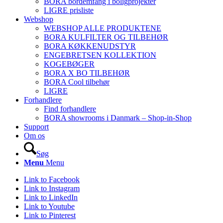
BORA bordemfang i boligprojekter
LIGRE prisliste
Webshop
WEBSHOP ALLE PRODUKTENE
BORA KULFILTER OG TILBEHØR
BORA KØKKENUDSTYR
ENGEBRETSEN KOLLEKTION
KOGEBØGER
BORA X BO TILBEHØR
BORA Cool tilbehør
LIGRE
Forhandlere
Find forhandlere
BORA showrooms i Danmark – Shop-in-Shop
Support
Om os
Søg
Menu
Menu
Link to Facebook
Link to Instagram
Link to LinkedIn
Link to Youtube
Link to Pinterest