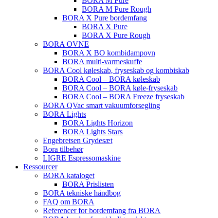
BORA M Pure
BORA M Pure Rough
BORA X Pure bordemfang
BORA X Pure
BORA X Pure Rough
BORA OVNE
BORA X BO kombidampovn
BORA multi-varmeskuffe
BORA Cool køleskab, fryseskab og kombiskab
BORA Cool – BORA køleskab
BORA Cool – BORA køle-fryseskab
BORA Cool – BORA Freeze fryseskab
BORA QVac smart vakuumforsegling
BORA Lights
BORA Lights Horizon
BORA Lights Stars
Engebretsen Grydesæt
Bora tilbehør
LIGRE Espressomaskine
Ressourcer
BORA kataloget
BORA Prislisten
BORA tekniske håndbog
FAQ om BORA
Referencer for bordemfang fra BORA