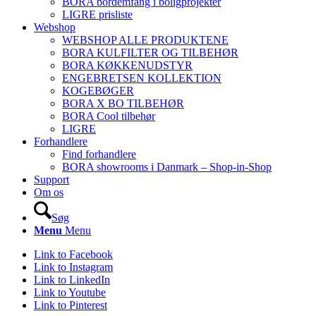
BORA bordemfang i boligprojekter
LIGRE prisliste
Webshop
WEBSHOP ALLE PRODUKTENE
BORA KULFILTER OG TILBEHØR
BORA KØKKENUDSTYR
ENGEBRETSEN KOLLEKTION
KOGEBØGER
BORA X BO TILBEHØR
BORA Cool tilbehør
LIGRE
Forhandlere
Find forhandlere
BORA showrooms i Danmark – Shop-in-Shop
Support
Om os
Søg
Menu
Menu
Link to Facebook
Link to Instagram
Link to LinkedIn
Link to Youtube
Link to Pinterest