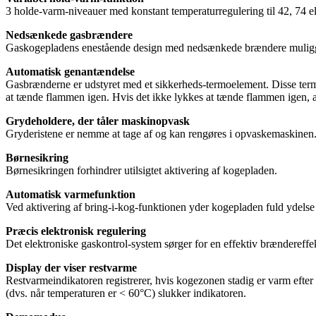
3 holde-varm-niveauer med konstant temperaturregulering til 42, 74 e
Nedsænkede gasbrændere
Gaskogepladens enestående design med nedsænkede brændere muliggø
Automatisk genantændelse
Gasbrænderne er udstyret med et sikkerheds-termoelement. Disse termo
at tænde flammen igen. Hvis det ikke lykkes at tænde flammen igen, a
Grydeholdere, der tåler maskinopvask
Gryderistene er nemme at tage af og kan rengøres i opvaskemaskinen
Børnesikring
Børnesikringen forhindrer utilsigtet aktivering af kogepladen.
Automatisk varmefunktion
Ved aktivering af bring-i-kog-funktionen yder kogepladen fuld ydelse for
Præcis elektronisk regulering
Det elektroniske gaskontrol-system sørger for en effektiv brænderef
Display der viser restvarme
Restvarmeindikatoren registrerer, hvis kogezonen stadig er varm efter
(dvs. når temperaturen er < 60°C) slukker indikatoren.