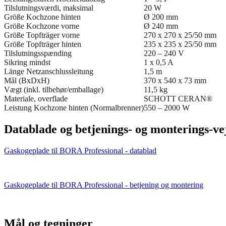
Tilslutningsværdi, maksimal
20 W
Größe Kochzone hinten
Ø 200 mm
Größe Kochzone vorne
Ø 240 mm
Größe Topfträger vorne
270 x 270 x 25/50 mm
Größe Topfträger hinten
235 x 235 x 25/50 mm
Tilslutningsspænding
220 – 240 V
Sikring mindst
1 x 0,5 A
Länge Netzanschlussleitung
1,5 m
Mål (BxDxH)
370 x 540 x 73 mm
Vægt (inkl. tilbehør/emballage)
11,5 kg
Materiale, overflade
SCHOTT CERAN®
Leistung Kochzone hinten (Normalbrenner)
550 – 2000 W
Datablade og betjenings- og monterings-ve
Gaskogeplade til BORA Professional - datablad
Gaskogeplade til BORA Professional - betjening og montering
Mål og tegninger