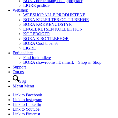
BORA bordemfang i boligprojekter
LIGRE prisliste
Webshop
WEBSHOP ALLE PRODUKTENE
BORA KULFILTER OG TILBEHØR
BORA KØKKENUDSTYR
ENGEBRETSEN KOLLEKTION
KOGEBØGER
BORA X BO TILBEHØR
BORA Cool tilbehør
LIGRE
Forhandlere
Find forhandlere
BORA showrooms i Danmark – Shop-in-Shop
Support
Om os
Søg
Menu
Menu
Link to Facebook
Link to Instagram
Link to LinkedIn
Link to Youtube
Link to Pinterest