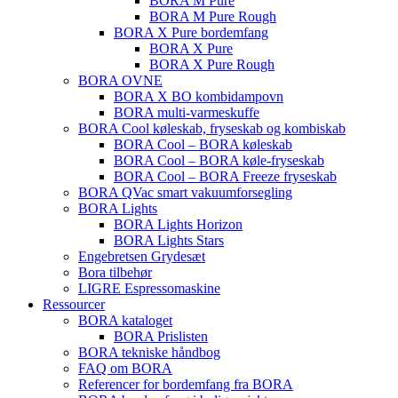
BORA M Pure
BORA M Pure Rough
BORA X Pure bordemfang
BORA X Pure
BORA X Pure Rough
BORA OVNE
BORA X BO kombidampovn
BORA multi-varmeskuffe
BORA Cool køleskab, fryseskab og kombiskab
BORA Cool – BORA køleskab
BORA Cool – BORA køle-fryseskab
BORA Cool – BORA Freeze fryseskab
BORA QVac smart vakuumforsegling
BORA Lights
BORA Lights Horizon
BORA Lights Stars
Engebretsen Grydesæt
Bora tilbehør
LIGRE Espressomaskine
Ressourcer
BORA kataloget
BORA Prislisten
BORA tekniske håndbog
FAQ om BORA
Referencer for bordemfang fra BORA