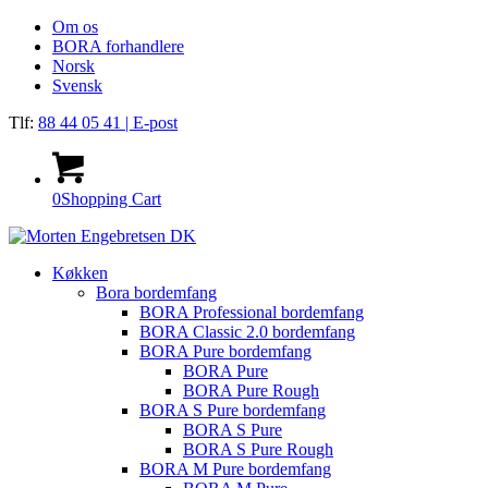
Om os
BORA forhandlere
Norsk
Svensk
Tlf:
88 44 05 41
| E-post
0
Shopping Cart
Køkken
Bora bordemfang
BORA Professional bordemfang
BORA Classic 2.0 bordemfang
BORA Pure bordemfang
BORA Pure
BORA Pure Rough
BORA S Pure bordemfang
BORA S Pure
BORA S Pure Rough
BORA M Pure bordemfang