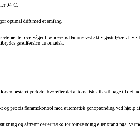
ller 94°C.
r optimal drift med et emfang.
elementer overvåger brænderens flamme ved aktiv gastilførsel. Hvis br
fbrydes gastilførslen automatisk.
.
 en bestemt periode, hvorefter det automatisk stilles tilbage til det ind
fekt og præcis flammekontrol med automatisk genoptænding ved hjælp af
 slukning og såfremt der er risiko for forbrænding eller brand pga. va