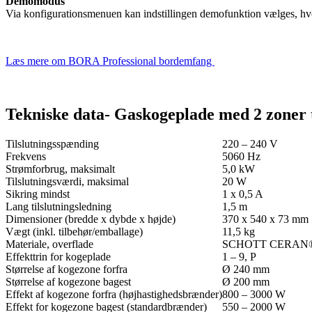
Demomodus
Via konfigurationsmenuen kan indstillingen demofunktion vælges, hvo
Læs mere om BORA Professional bordemfang
Tekniske data- Gaskogeplade med 2 zoner 
Tilslutningsspænding
220 – 240 V
Frekvens
5060 Hz
Strømforbrug, maksimalt
5,0 kW
Tilslutningsværdi, maksimal
20 W
Sikring mindst
1 x 0,5 A
Lang tilslutningsledning
1,5 m
Dimensioner (bredde x dybde x højde)
370 x 540 x 73 mm
Vægt (inkl. tilbehør/emballage)
11,5 kg
Materiale, overflade
SCHOTT CERAN
Effekttrin for kogeplade
1 – 9, P
Størrelse af kogezone forfra
Ø 240 mm
Størrelse af kogezone bagest
Ø 200 mm
Effekt af kogezone forfra (højhastighedsbrænder)
800 – 3000 W
Effekt for kogezone bagest (standardbrænder)
550 – 2000 W