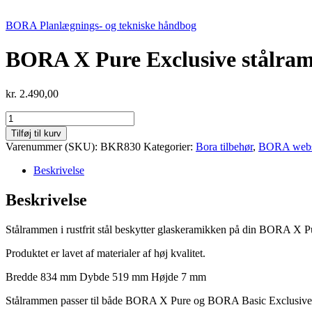
BORA Planlægnings- og tekniske håndbog
BORA X Pure Exclusive stålr
kr.
2.490,00
BORA
X
Tilføj til kurv
Pure
Varenummer (SKU):
BKR830
Kategorier:
Bora tilbehør
,
BORA websh
Exclusive
stålramme
Beskrivelse
BKR830
antal
Beskrivelse
Stålrammen i rustfrit stål beskytter glaskeramikken på din BORA X P
Produktet er lavet af materialer af høj kvalitet.
Bredde 834 mm Dybde 519 mm Højde 7 mm
Stålrammen passer til både BORA X Pure og BORA Basic Exclusive