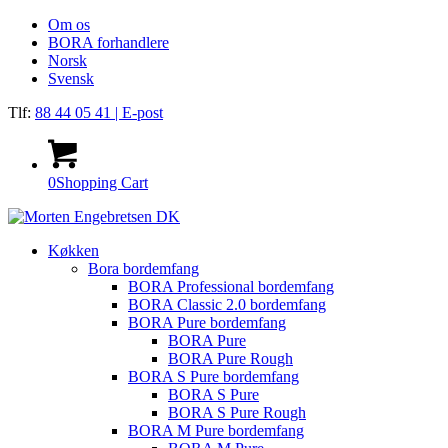
Om os
BORA forhandlere
Norsk
Svensk
Tlf:
88 44 05 41
| E-post
0
Shopping Cart
Køkken
Bora bordemfang
BORA Professional bordemfang
BORA Classic 2.0 bordemfang
BORA Pure bordemfang
BORA Pure
BORA Pure Rough
BORA S Pure bordemfang
BORA S Pure
BORA S Pure Rough
BORA M Pure bordemfang