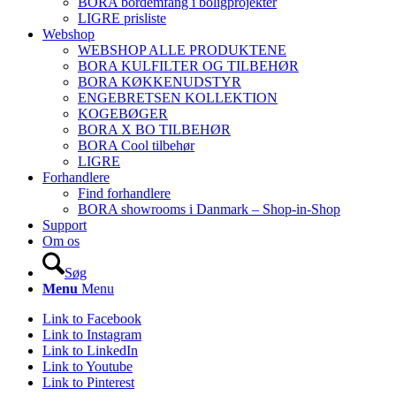
BORA bordemfang i boligprojekter
LIGRE prisliste
Webshop
WEBSHOP ALLE PRODUKTENE
BORA KULFILTER OG TILBEHØR
BORA KØKKENUDSTYR
ENGEBRETSEN KOLLEKTION
KOGEBØGER
BORA X BO TILBEHØR
BORA Cool tilbehør
LIGRE
Forhandlere
Find forhandlere
BORA showrooms i Danmark – Shop-in-Shop
Support
Om os
Søg
Menu
Menu
Link to Facebook
Link to Instagram
Link to LinkedIn
Link to Youtube
Link to Pinterest