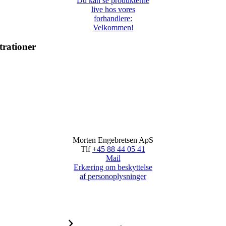
Du kan se produkterne
live hos vores
forhandlere:
Velkommen!
trationer
Morten Engebretsen ApS
Tlf
+45 88 44 05 41
Mail
Erkæring om beskyttelse
af personoplysninger