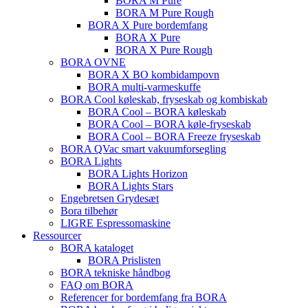
BORA M Pure
BORA M Pure Rough
BORA X Pure bordemfang
BORA X Pure
BORA X Pure Rough
BORA OVNE
BORA X BO kombidampovn
BORA multi-varmeskuffe
BORA Cool køleskab, fryseskab og kombiskab
BORA Cool – BORA køleskab
BORA Cool – BORA køle-fryseskab
BORA Cool – BORA Freeze fryseskab
BORA QVac smart vakuumforsegling
BORA Lights
BORA Lights Horizon
BORA Lights Stars
Engebretsen Grydesæt
Bora tilbehør
LIGRE Espressomaskine
Ressourcer
BORA kataloget
BORA Prislisten
BORA tekniske håndbog
FAQ om BORA
Referencer for bordemfang fra BORA