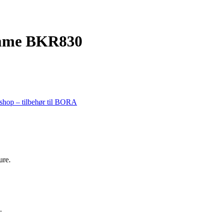
amme BKR830
op – tilbehør til BORA
ure.
.