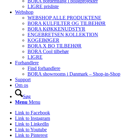
BORA bordemfang i boligprojekter
LIGRE prisliste
Webshop
WEBSHOP ALLE PRODUKTENE
BORA KULFILTER OG TILBEHØR
BORA KØKKENUDSTYR
ENGEBRETSEN KOLLEKTION
KOGEBØGER
BORA X BO TILBEHØR
BORA Cool tilbehør
LIGRE
Forhandlere
Find forhandlere
BORA showrooms i Danmark – Shop-in-Shop
Support
Om os
Søg
Menu
Menu
Link to Facebook
Link to Instagram
Link to LinkedIn
Link to Youtube
Link to Pinterest