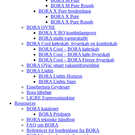
BORA M Pure
BORA M Pure Rough
BORA X Pure bordemfang
BORA X Pure
BORA X Pure Rough
BORA OVNE
BORA X BO kombidampovn
BORA multi-varmeskuffe
BORA Cool køleskab, fryseskab og kombiskab
BORA Cool – BORA køleskab
BORA Cool – BORA køle-fryseskab
BORA Cool – BORA Freeze fryseskab
BORA QVac smart vakuumforsegling
BORA Lights
BORA Lights Horizon
BORA Lights Stars
Engebretsen Grydesæt
Bora tilbehør
LIGRE Espressomaskine
Ressourcer
BORA kataloget
BORA Prislisten
BORA tekniske håndbog
FAQ om BORA
Referencer for bordemfang fra BORA