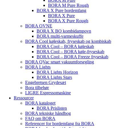
BORA M Pure
BORA M Pure Rough
BORA X Pure bordemfang
BORA X Pure
BORA X Pure Rough
BORA OVNE
BORA X BO kombidampovn
BORA multi-varmeskuffe
BORA Cool køleskab, fryseskab og kombiskab
BORA Cool – BORA køleskab
BORA Cool – BORA køle-fryseskab
BORA Cool – BORA Freeze fryseskab
BORA QVac smart vakuumforsegling
BORA Lights
BORA Lights Horizon
BORA Lights Stars
Engebretsen Grydesæt
Bora tilbehør
LIGRE Espressomaskine
Ressourcer
BORA kataloget
BORA Prislisten
BORA tekniske håndbog
FAQ om BORA
Referencer for bordemfang fra BORA