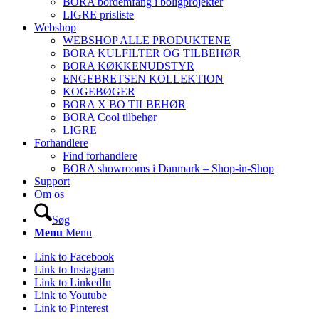
BORA bordemfang i boligprojekter
LIGRE prisliste
Webshop
WEBSHOP ALLE PRODUKTENE
BORA KULFILTER OG TILBEHØR
BORA KØKKENUDSTYR
ENGEBRETSEN KOLLEKTION
KOGEBØGER
BORA X BO TILBEHØR
BORA Cool tilbehør
LIGRE
Forhandlere
Find forhandlere
BORA showrooms i Danmark – Shop-in-Shop
Support
Om os
Søg
Menu
Menu
Link to Facebook
Link to Instagram
Link to LinkedIn
Link to Youtube
Link to Pinterest