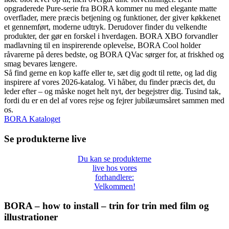
opgraderede Pure-serie fra BORA kommer nu med elegante matte
overflader, mere præcis betjening og funktioner, der giver køkkenet
et gennemført, moderne udtryk. Derudover finder du velkendte
produkter, der gør en forskel i hverdagen. BORA XBO forvandler
madlavning til en inspirerende oplevelse, BORA Cool holder
råvarerne på deres bedste, og BORA QVac sørger for, at friskhed og
smag bevares længere.
Så find gerne en kop kaffe eller te, sæt dig godt til rette, og lad dig
inspirere af vores 2026-katalog. Vi håber, du finder præcis det, du
leder efter – og måske noget helt nyt, der begejstrer dig. Tusind tak,
fordi du er en del af vores rejse og fejrer jubilæumsåret sammen med
os.
BORA Kataloget
Se produkterne live
Du kan se produkterne
live hos vores
forhandlere:
Velkommen!
BORA – how to install – trin for trin med film og
illustrationer