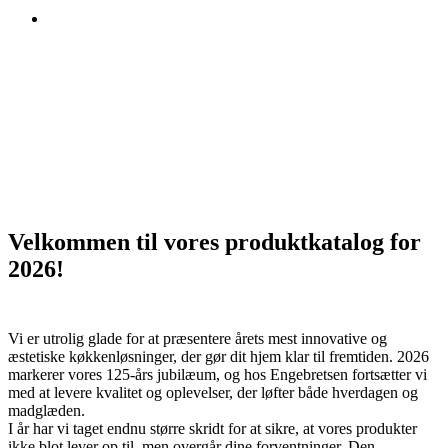
Velkommen til vores produktkatalog for
2026!
Vi er utrolig glade for at præsentere årets mest innovative og
æstetiske køkkenløsninger, der gør dit hjem klar til fremtiden. 2026
markerer vores 125-års jubilæum, og hos Engebretsen fortsætter vi
med at levere kvalitet og oplevelser, der løfter både hverdagen og
madglæden.
I år har vi taget endnu større skridt for at sikre, at vores produkter
ikke blot lever op til, men overgår dine forventninger. Den