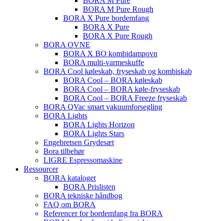
BORA M Pure
BORA M Pure Rough
BORA X Pure bordemfang
BORA X Pure
BORA X Pure Rough
BORA OVNE
BORA X BO kombidampovn
BORA multi-varmeskuffe
BORA Cool køleskab, fryseskab og kombiskab
BORA Cool – BORA køleskab
BORA Cool – BORA køle-fryseskab
BORA Cool – BORA Freeze fryseskab
BORA QVac smart vakuumforsegling
BORA Lights
BORA Lights Horizon
BORA Lights Stars
Engebretsen Grydesæt
Bora tilbehør
LIGRE Espressomaskine
Ressourcer
BORA kataloget
BORA Prislisten
BORA tekniske håndbog
FAQ om BORA
Referencer for bordemfang fra BORA