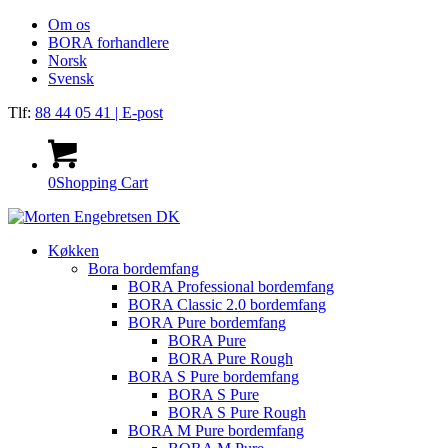
Om os
BORA forhandlere
Norsk
Svensk
Tlf:
88 44 05 41
| E-post
0
Shopping Cart
Køkken
Bora bordemfang
BORA Professional bordemfang
BORA Classic 2.0 bordemfang
BORA Pure bordemfang
BORA Pure
BORA Pure Rough
BORA S Pure bordemfang
BORA S Pure
BORA S Pure Rough
BORA M Pure bordemfang