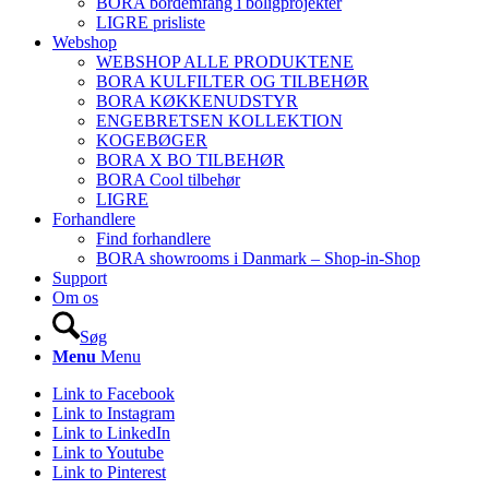
BORA bordemfang i boligprojekter
LIGRE prisliste
Webshop
WEBSHOP ALLE PRODUKTENE
BORA KULFILTER OG TILBEHØR
BORA KØKKENUDSTYR
ENGEBRETSEN KOLLEKTION
KOGEBØGER
BORA X BO TILBEHØR
BORA Cool tilbehør
LIGRE
Forhandlere
Find forhandlere
BORA showrooms i Danmark – Shop-in-Shop
Support
Om os
Søg
Menu
Menu
Link to Facebook
Link to Instagram
Link to LinkedIn
Link to Youtube
Link to Pinterest