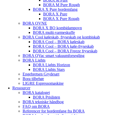
BORA M Pure
BORA M Pure Rough
BORA X Pure bordemfang
BORA X Pure
BORA X Pure Rough
BORA OVNE
BORA X BO kombidampovn
BORA multi-varmeskuffe
BORA Cool køleskab, fryseskab og kombiskab
BORA Cool – BORA køleskab
BORA Cool – BORA køle-fryseskab
BORA Cool – BORA Freeze fryseskab
BORA QVac smart vakuumforsegling
BORA Lights
BORA Lights Horizon
BORA Lights Stars
Engebretsen Grydesæt
Bora tilbehør
LIGRE Espressomaskine
Ressourcer
BORA kataloget
BORA Prislisten
BORA tekniske håndbog
FAQ om BORA
Referencer for bordemfang fra BORA