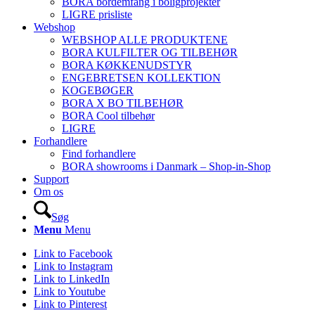
BORA bordemfang i boligprojekter
LIGRE prisliste
Webshop
WEBSHOP ALLE PRODUKTENE
BORA KULFILTER OG TILBEHØR
BORA KØKKENUDSTYR
ENGEBRETSEN KOLLEKTION
KOGEBØGER
BORA X BO TILBEHØR
BORA Cool tilbehør
LIGRE
Forhandlere
Find forhandlere
BORA showrooms i Danmark – Shop-in-Shop
Support
Om os
Søg
Menu
Menu
Link to Facebook
Link to Instagram
Link to LinkedIn
Link to Youtube
Link to Pinterest