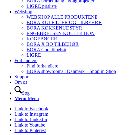
BORA bordemfang i boligprojekter
LIGRE prisliste
Webshop
WEBSHOP ALLE PRODUKTENE
BORA KULFILTER OG TILBEHØR
BORA KØKKENUDSTYR
ENGEBRETSEN KOLLEKTION
KOGEBØGER
BORA X BO TILBEHØR
BORA Cool tilbehør
LIGRE
Forhandlere
Find forhandlere
BORA showrooms i Danmark – Shop-in-Shop
Support
Om os
Søg
Menu
Menu
Link to Facebook
Link to Instagram
Link to LinkedIn
Link to Youtube
Link to Pinterest