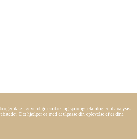
å bruger ikke nødvendige cookies og sporingsteknologier til analyse-
bstedet. Det hjælper os med at tilpasse din oplevelse efter dine