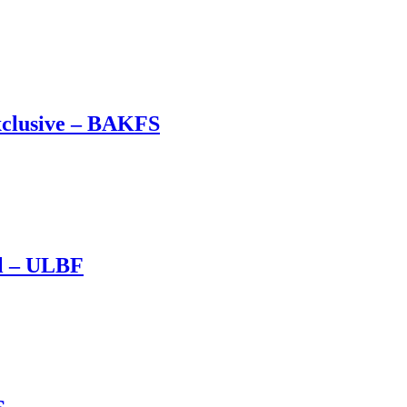
Exclusive – BAKFS
al – ULBF