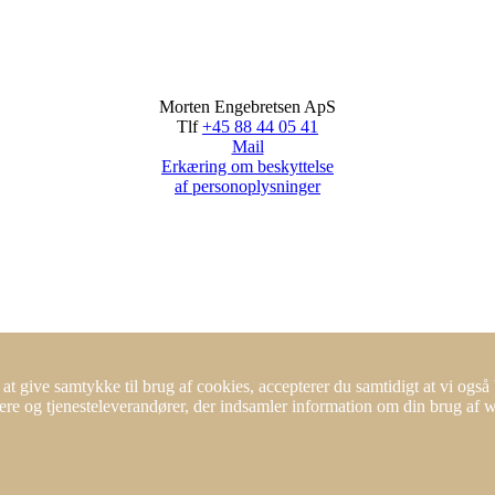
Morten Engebretsen ApS
Tlf
+45 88 44 05 41
Mail
Erkæring om beskyttelse
af personoplysninger
at give samtykke til brug af cookies, accepterer du samtidigt at vi ogs
ere og tjenesteleverandører, der indsamler information om din brug af we