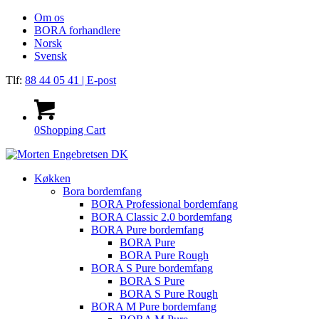
Om os
BORA forhandlere
Norsk
Svensk
Tlf:
88 44 05 41
| E-post
0
Shopping Cart
Køkken
Bora bordemfang
BORA Professional bordemfang
BORA Classic 2.0 bordemfang
BORA Pure bordemfang
BORA Pure
BORA Pure Rough
BORA S Pure bordemfang
BORA S Pure
BORA S Pure Rough
BORA M Pure bordemfang