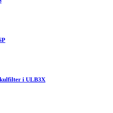
S
SP
 kulfilter i ULB3X