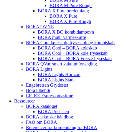
BORA M Pure
BORA M Pure Rough
BORA X Pure bordemfang
BORA X Pure
BORA X Pure Rough
BORA OVNE
BORA X BO kombidampovn
BORA multi-varmeskuffe
BORA Cool køleskab, fryseskab og kombiskab
BORA Cool – BORA køleskab
BORA Cool – BORA køle-fryseskab
BORA Cool – BORA Freeze fryseskab
BORA QVac smart vakuumforsegling
BORA Lights
BORA Lights Horizon
BORA Lights Stars
Engebretsen Grydesæt
Bora tilbehør
LIGRE Espressomaskine
Ressourcer
BORA kataloget
BORA Prislisten
BORA tekniske håndbog
FAQ om BORA
Referencer for bordemfang fra BORA