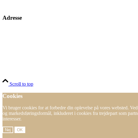
Adresse
Scroll to top
Cookies
Vi bruger cookies for at forbedre din oplevelse på vores websted. Ved 
og markedsføringsformål, inkluderet i cookies fra trejdepart som partn
interesser.
Nej
OK