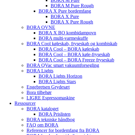
BORA M Pure
BORA M Pure Rough
BORA X Pure bordemfang
BORA X Pure
BORA X Pure Rough
BORA OVNE
BORA X BO kombidampovn
BORA multi-varmeskuffe
BORA Cool køleskab, fryseskab og kombiskab
BORA Cool – BORA køleskab
BORA Cool – BORA køle-fryseskab
BORA Cool – BORA Freeze fryseskab
BORA QVac smart vakuumforsegling
BORA Lights
BORA Lights Horizon
BORA Lights Stars
Engebretsen Grydesæt
Bora tilbehør
LIGRE Espressomaskine
Ressourcer
BORA kataloget
BORA Prislisten
BORA tekniske håndbog
FAQ om BORA
Referencer for bordemfang fra BORA