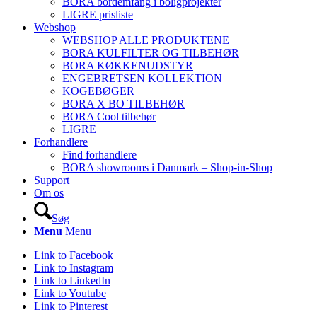
BORA bordemfang i boligprojekter
LIGRE prisliste
Webshop
WEBSHOP ALLE PRODUKTENE
BORA KULFILTER OG TILBEHØR
BORA KØKKENUDSTYR
ENGEBRETSEN KOLLEKTION
KOGEBØGER
BORA X BO TILBEHØR
BORA Cool tilbehør
LIGRE
Forhandlere
Find forhandlere
BORA showrooms i Danmark – Shop-in-Shop
Support
Om os
Søg
Menu
Menu
Link to Facebook
Link to Instagram
Link to LinkedIn
Link to Youtube
Link to Pinterest